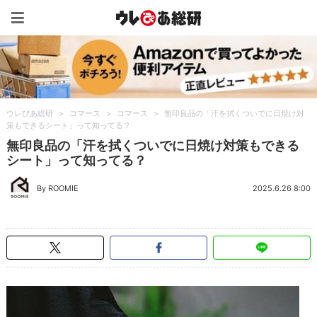
ウレぴあ総研（うれぴあ）
ウレぴあ総研
>
コマース
>
コマース
>
無印良品の「汗を拭くついでに日焼け対
策もできるシート」って知ってる？
無印良品の「汗を拭くついでに日焼け対策もできる
シート」って知ってる？
By ROOMIE
2025.6.26 8:00