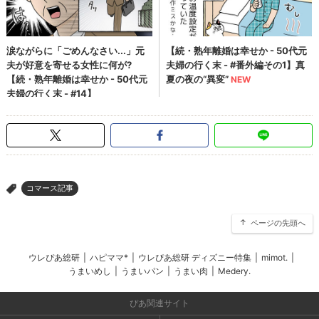
コマース記事
>
ページの先頭へ
ウレぴあ総研
|
ハピママ*
|
ウレぴあ総研 ディズニー特集
|
mimot.
|
うまいめし
|
うまいパン
|
うまい肉
|
Medery.
ぴあ関連サイト