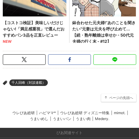
千人回峰（対談連載）
>
ページの先頭へ
ウレぴあ総研
|
ハピママ*
|
ウレぴあ総研 ディズニー特集
|
mimot.
|
うまいめし
|
うまいパン
|
うまい肉
|
Medery.
ぴあ関連サイト