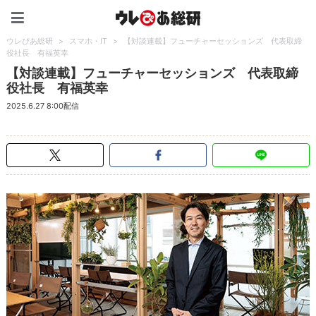
ウレぴあ総研（うれぴあ）
ウレぴあ総研
>
スマホ・IT
>
【対談連載】フューチャーセッションズ 代表取締
役社長 有福英幸
【対談連載】フューチャーセッションズ 代表取締
役社長 有福英幸
2025.6.27 8:00配信