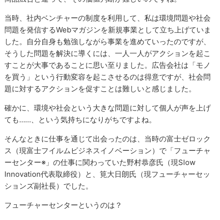
当時、社内ベンチャーの制度を利用して、私は環境問題や社会
問題を発信するWebマガジンを新規事業として立ち上げていま
した。自分自身も勉強しながら事業を進めていったのですが、
そうした問題を解決に導くには、一人一人がアクションを起こ
すことが大事であることに思い至りました。広告会社は「モノ
を買う」という行動変容を起こさせるのは得意ですが、社会問
題に対するアクションを促すことは難しいと感じました。
確かに、環境や社会という大きな問題に対して個人が声を上げ
ても……、という気持ちになりがちですよね。
そんなときに仕事を通じて出会ったのは、当時の富士ゼロック
ス（現富士フイルムビジネスイノベーション）で「フューチャ
ーセンター※」の仕事に関わっていた野村恭彦氏（現Slow
Innovation代表取締役）と、筧大日朗氏（現フューチャーセッ
ションズ副社長）でした。
フューチャーセンターというのは？