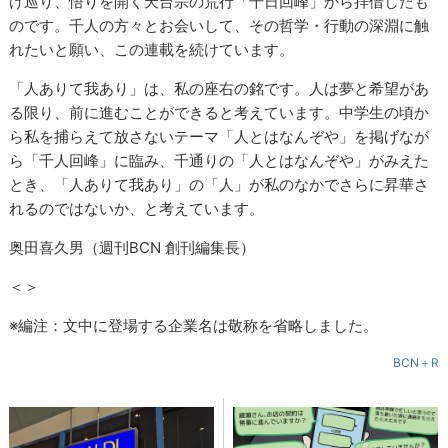
け巡り、悟りを開く天台宗の荒行「千日回峰」から拝借したも
のです。千人の方々とお会いして、その哲学・行動の深淵に触
れたいと願い、この連載を続けています。
「人ありて我あり」は、私の座右の銘です。人は夢と希望があ
る限り、前に進むことができると考えています。中学生の頃か
ら私を捕らえて放さないテーマ「人とはなんぞや」を掲げなが
ら「千人回峰」に臨み、千通りの「人とはなんぞや」がみえた
とき、「人ありて我あり」の「人」が私のなかでさらに昇華さ
れるのではないか、と考えています。
奥田喜久男（週刊BCN 創刊編集長）
＜＞
※編注：文中に登場する企業名は敬称を省略しました。
BCN＋R