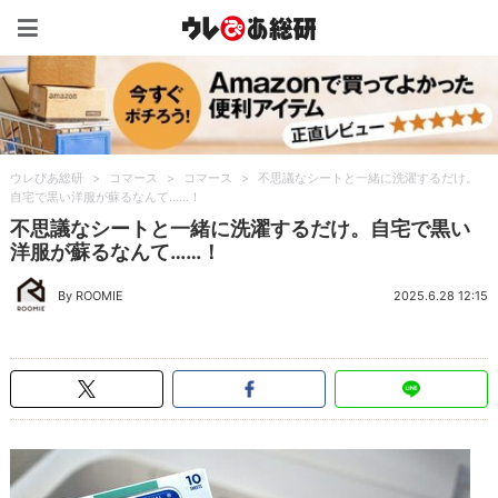
ウレぴあ総研（うれぴあ）
ウレぴあ総研
>
コマース
>
コマース
>
不思議なシートと一緒に洗濯するだけ。
自宅で黒い洋服が蘇るなんて……！
不思議なシートと一緒に洗濯するだけ。自宅で黒い
洋服が蘇るなんて……！
By ROOMIE
2025.6.28 12:15