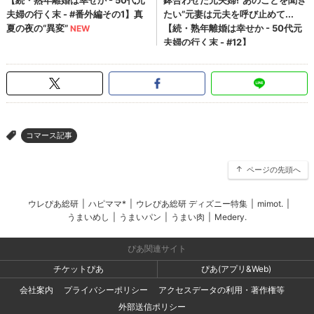
コマース記事
>
ページの先頭へ
ウレぴあ総研
|
ハピママ*
|
ウレぴあ総研 ディズニー特集
|
mimot.
|
うまいめし
|
うまいパン
|
うまい肉
|
Medery.
ぴあ関連サイト
チケットぴあ
ぴあ(アプリ&Web)
会社案内
プライバシーポリシー
アクセスデータの利用・著作権等
外部送信ポリシー