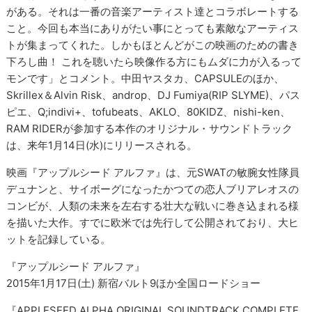
がある。それは一番の音楽アーティスト達とコラボレートする
こと。今回も本当にありがたい事にとっても素敵なアーティス
トが集まってくれた。しかもほとんどがこの映画のための書き
下ろし曲！ これを聴いたら映像作る方にもムダに力が入るって
モンです」とコメント。中田ヤスタカ、CAPSULEのほか、
Skrillex＆Alvin Risk、androp、DJ Fumiya(RIP SLYME)、パス
ピエ、Q;indivi+、tofubeats、AKLO、80KIDZ、nishi-ken、
RAM RIDERが参加する本作のオリジナル・サウンドトラック
は、来年1月14日(水)にリリースされる。
映画『アップルシード アルファ』は、元SWATの敏腕女性隊員
デュナンと、サイボーグになったかつての恋人ブリアレオスの
コンビが、人類の未来を左右する壮大な戦いに巻き込まれる様
を描いた大作。すでに欧米では先行して公開されており、大ヒ
ットを記録している。
『アップルシード アルファ』
2015年1月17日(土) 新宿バルト9ほか全国ロードショー
『APPLESEED ALPHA ORIGINAL SOUNDTRACK COMPLETE