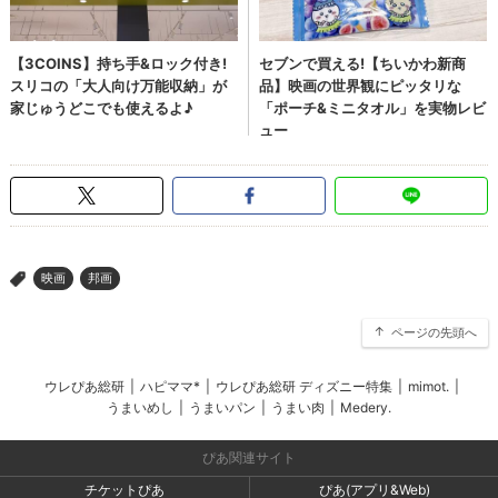
映画
邦画
>
ページの先頭へ
ウレぴあ総研
|
ハピママ*
|
ウレぴあ総研 ディズニー特集
|
mimot.
|
うまいめし
|
うまいパン
|
うまい肉
|
Medery.
ぴあ関連サイト
チケットぴあ
ぴあ(アプリ&Web)