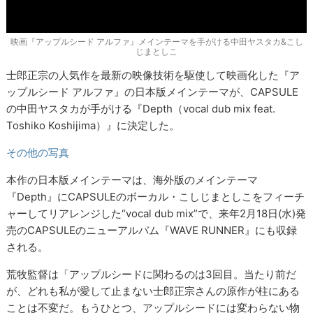
映画『アップルシード アルファ』メインテーマを手がける中田ヤスタカ&こし
じまとしこ
士郎正宗の人気作を最新の映像技術を駆使して映画化した『ア
ップルシード アルファ』の日本版メインテーマが、CAPSULE
の中田ヤスタカが手がける『Depth（vocal dub mix feat.
Toshiko Koshijima）』に決定した。
その他の写真
本作の日本版メインテーマは、海外版のメインテーマ
『Depth』にCAPSULEのボーカル・こしじまとしこをフィーチ
ャーしてリアレンジした“vocal dub mix”で、来年2月18日(水)発
売のCAPSULEのニューアルバム『WAVE RUNNER』にも収録
される。
荒牧監督は「アップルシードに関わるのは3回目。当たり前だ
が、どれも私が愛して止まない士郎正宗さんの原作が柱にある
ことは不変だ。もうひとつ、アップルシードには変わらない物