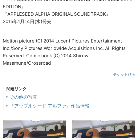
EDITION』
『APPLESEED ALPHA ORIGINAL SOUNDTRACK』
2015年1月14日(水)発売
Motion picture (C) 2014 Lucent Pictures Entertainment
Inc./Sony Pictures Worldwide Acquisitions Inc. All Rights
Reserved. Comic book (C) 2014 Shirow
Masamune/Crossroad
チケットぴあ
関連リンク
その他の写真
『アップルシード アルファ』作品情報