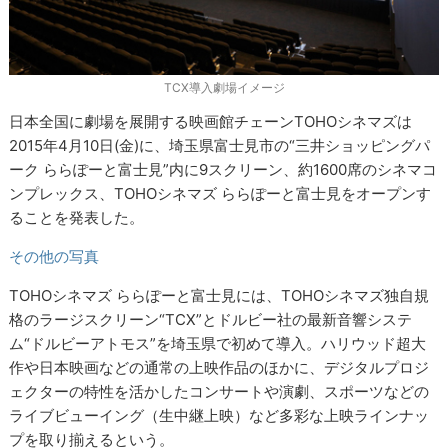
TCX導入劇場イメージ
日本全国に劇場を展開する映画館チェーンTOHOシネマズは
2015年4月10日(金)に、埼玉県富士見市の“三井ショッピングパ
ーク ららぽーと富士見”内に9スクリーン、約1600席のシネマコ
ンプレックス、TOHOシネマズ ららぽーと富士見をオープンす
ることを発表した。
その他の写真
TOHOシネマズ ららぽーと富士見には、TOHOシネマズ独自規
格のラージスクリーン“TCX”とドルビー社の最新音響システ
ム“ドルビーアトモス”を埼玉県で初めて導入。ハリウッド超大
作や日本映画などの通常の上映作品のほかに、デジタルプロジ
ェクターの特性を活かしたコンサートや演劇、スポーツなどの
ライブビューイング（生中継上映）など多彩な上映ラインナッ
プを取り揃えるという。