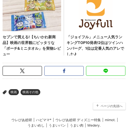
映画
映画その他
>
ページの先頭へ
ウレぴあ総研
|
ハピママ*
|
ウレぴあ総研 ディズニー特集
|
mimot.
|
うまいめし
|
うまいパン
|
うまい肉
|
Medery.