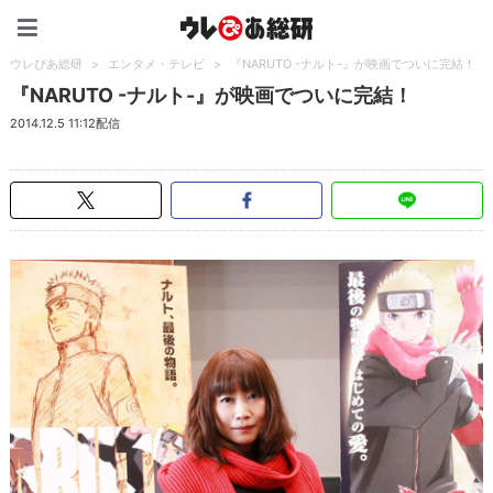
ウレぴあ総研（うれぴあ）
ウレぴあ総研
>
エンタメ・テレビ
>
『NARUTO -ナルト-』が映画でついに完結！
『NARUTO -ナルト-』が映画でついに完結！
2014.12.5 11:12配信