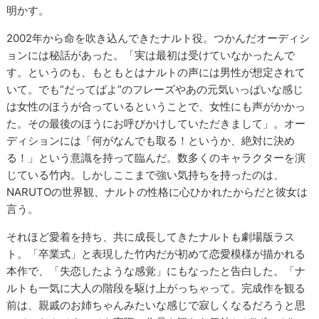
明かす。
2002年から命を吹き込んできたナルト役。つかんだオーディシ
ョンには秘話があった。「実は最初は受けていなかったんで
す。というのも、もともとはナルトの声には男性が想定されて
いて。でも“だってばよ”のフレーズやあの元気いっぱいな感じ
は女性のほうが合っているということで、女性にも声がかかっ
た。その最後のほうにお呼びかけしていただきまして」。オー
ディションには「何がなんでも取る！というか、絶対に決め
る！」という意識を持って臨んだ。数多くのキャラクターを演
じている竹内。しかしここまで強い気持ちを持ったのは、
NARUTOの世界観、ナルトの性格に心ひかれたからだと彼女は
言う。
それほど愛着を持ち、共に成長してきたナルトも劇場版ラス
ト。「卒業式」と表現した竹内だが初めて恋愛模様が描かれる
本作で、「失恋したような感覚」にもなったと告白した。「ナ
ルトも一気に大人の階段を駆け上がっちゃって。完成作を観る
前は、親戚のお姉ちゃんみたいな感じで寂しくなるだろうと思