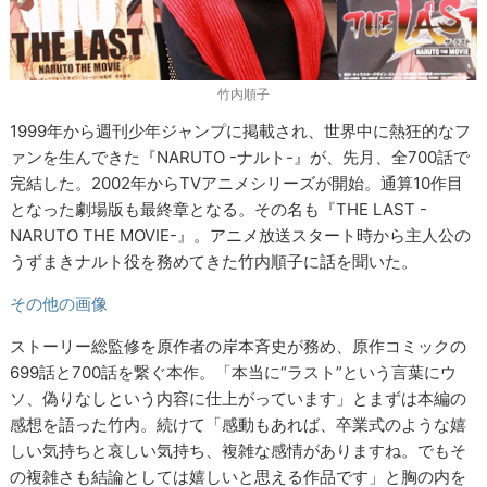
竹内順子
1999年から週刊少年ジャンプに掲載され、世界中に熱狂的なフ
ァンを生んできた『NARUTO -ナルト-』が、先月、全700話で
完結した。2002年からTVアニメシリーズが開始。通算10作目
となった劇場版も最終章となる。その名も『THE LAST -
NARUTO THE MOVIE-』。アニメ放送スタート時から主人公の
うずまきナルト役を務めてきた竹内順子に話を聞いた。
その他の画像
ストーリー総監修を原作者の岸本斉史が務め、原作コミックの
699話と700話を繋ぐ本作。「本当に“ラスト”という言葉にウ
ソ、偽りなしという内容に仕上がっています」とまずは本編の
感想を語った竹内。続けて「感動もあれば、卒業式のような嬉
しい気持ちと哀しい気持ち、複雑な感情がありますね。でもそ
の複雑さも結論としては嬉しいと思える作品です」と胸の内を