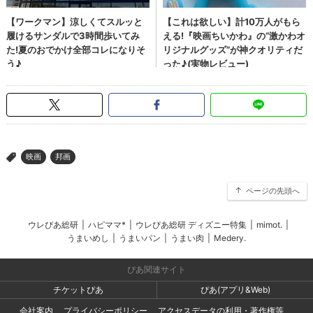
映画
邦画
>
ページの先頭へ
ウレぴあ総研
|
ハピママ*
|
ウレぴあ総研 ディズニー特集
|
mimot.
|
うまいめし
|
うまいパン
|
うまい肉
|
Medery.
ぴあ関連サイト
チケットぴあ
ぴあ(アプリ&Web)
会社案内
プライバシーポリシー
アクセスデータの利用・著作権等