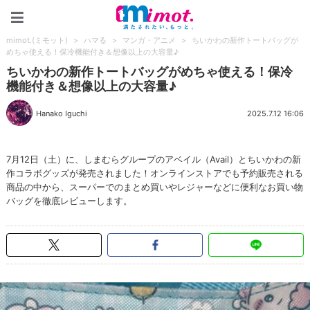
mimot.(ミモット)
mimot.(ミモット)
>
ハマる
>
マンガ・アニメ
>
ちいかわの新作トートバッグが
めちゃ使える！保冷機能付き＆想像以上の大容量♪
ちいかわの新作トートバッグがめちゃ使える！保冷
機能付き＆想像以上の大容量♪
Hanako Iguchi
2025.7.12 16:06
7月12日（土）に、しまむらグループのアベイル（Avail）とちいかわの新
作コラボグッズが発売されました！オンラインストアでも予約販売される
商品の中から、スーパーでのまとめ買いやレジャーなどに便利なお買い物
バッグを徹底レビューします。