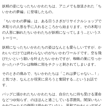
妖精の姿になったちいかわたちは、アニメでも放送された「ち
いかわの夢編」に登場したもの。
「ちいかわの夢編」は、ある日うさぎがリサイクルショップで
木彫りの人形を手に入れるところから始まります。その木彫り
の人形に触れたちいかわたちが妖精になってしまう…というス
トーリー。
妖精になったちいかわたちの姿はなんとも愛らしいですが、か
わいいだけでは終わらないのがちいかわワールドです。空を飛
びたいという願いを叶えたちいかわですが、蜘蛛の巣に引っか
かったハチワレは蜘蛛に頬をチクッと刺されてしまいます。
そのときの痛みで、ちいかわたちは「これは夢じゃない…！」
と気づき、なんとか現実に戻ろうと奮闘する…というお話で
す。
バッグに描かれたちいかわたちは、自分たちに待ち受ける運命
などつゆ知らず、のほほんと過ごしている雰囲気。闇深いちい
かわワールドの側面は描かれていない、平和でかわいいデザイ