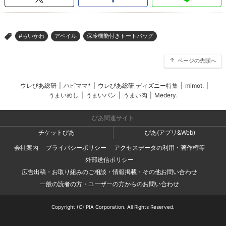
#ちいかわ
アベイル
保冷機能付きトートバッグ
>
ページの先頭へ
ウレぴあ総研
|
ハピママ*
|
ウレぴあ総研 ディズニー特集
|
mimot.
|
うまいめし
|
うまいパン
|
うまい肉
|
Medery.
ぴあ関連サイト
チケットぴあ
ぴあ(アプリ&Web)
会社案内
プライバシーポリシー
アクセスデータの利用・著作権等
外部送信ポリシー
広告出稿・お取り組みのご相談・情報掲載・その他お問い合わせ
一般の読者の方・ユーザーの方からのお問い合わせ
Copyright (C) PIA Corporation. All Rights Reserved.