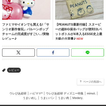
レビュー
>
ページの先頭へ
ウレぴあ総研
|
ハピママ*
|
ウレぴあ総研 ディズニー特集
|
mimot.
|
うまいめし
|
うまいパン
|
うまい肉
|
Medery.