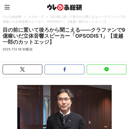
ウレぴあ総研（うれぴあ）
ウレぴあ総研
>
スマホ・IT
>
目の前に置いて後ろから聞こえる――クラファンで9
億稼いだ立体音響スピーカー「OPSODIS 1」【道越一郎のカットエッジ】
目の前に置いて後ろから聞こえる――クラファンで9
億稼いだ立体音響スピーカー「OPSODIS 1」【道越
一郎のカットエッジ】
2025.7.13 18:30配信