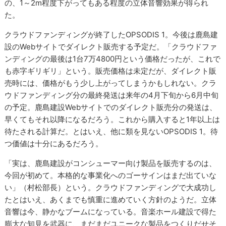
の、1～2m程度下がってもある程度の立体音響効果が得られ
た。
クラウドファンディングが終了したOPSODIS 1。今後は鹿島建
設のWebサイトでダイレクト販売する予定だ。「クラウドファ
ンディングの最後は1台7万4800円という価格だったが、これで
も赤字ギリギリ」という。販売価格は未定だが、ダイレクト販
売時には、価格がもう少し上がってしまうかもしれない。クラ
ウドファンディング分の最終発送は来年の4月下旬から6月中旬
の予定。鹿島建設Webサイトでのダイレクト販売分の発送は、
早くてもそれ以降になるだろう。これから購入すると1年以上は
待たされる計算だ。とはいえ、他に類を見ないOPSODIS 1。待
つ価値は十分にあるだろう。
「実は、鹿島建設がコンシューマー向け製品を販売するのは、
今回が初めて。本格的な事業化へのゴーサインはまだ出ていな
い」（村松部長）という。クラウドファンディングで大成功し
たとはいえ、あくまでも慎重に進めていく方針のようだ。立体
音響は今、静かなブームになっている。音楽ホール建設で得た
膨大な知見を武器に、まだまだユニークな製品をつくりだせそ