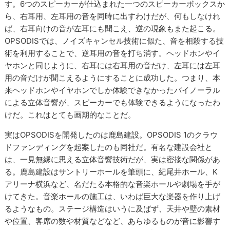
す。6つのスピーカーが仕込まれた一つのスピーカーボックスか
ら、右耳用、左耳用の音を同時に出すわけだが、何もしなけれ
ば、右耳向けの音が左耳にも聞こえ、逆の現象もまた起こる。
OPSODISでは、ノイズキャンセル技術に似た、音を相殺する技
術を利用することで、逆耳用の音を打ち消す。ヘッドホンやイ
ヤホンと同じように、右耳には右耳用の音だけ、左耳には左耳
用の音だけが聞こえるようにすることに成功した。つまり、本
来ヘッドホンやイヤホンでしか体験できなかったバイノーラル
による立体音響が、スピーカーでも体験できるようになったわ
けだ。これはとても画期的なことだ。
実はOPSODISを開発したのは鹿島建設。OPSODIS 1のクラウ
ドファンディングを起案したのも同社だ。有名な建設会社と
は、一見無縁に思える立体音響技術だが、実は密接な関係があ
る。鹿島建設はサントリーホールを筆頭に、紀尾井ホール、K
アリーナ横浜など、名だたる本格的な音楽ホールや劇場を手が
けてきた。音楽ホールの施工は、いわば巨大な楽器を作り上げ
るようなもの。ステージ構造はいうに及ばず、天井や壁の素材
や位置、客席の数や材質などなど、あらゆるものが音に影響す