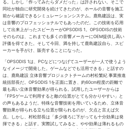
る。しかし「作ってみたらダメだった」は許されない。そこで
同社が独自に研究開発を続けてきたのが、ホールの音響を施工
前から確認できるシミュレーションシステム。鹿島建設は、実
は音響のプロフェッショナルでもあったのだ。この技術を応用
して出来上がったスピーカーがOPSODIS 1。OPSODISの技術
そのものは、これまでも多くの音響メーカーにOEM提供し高い
評価を得てきた。そして今回、満を持して鹿島建設自ら、スピ
ーカーを手がけ、販売することになった。
「OPSODIS 1は、PCなどにつなげてユーザーが一人で使うよう
なイメージで開発した。ゲームなどでも活用できる」と話すの
は、鹿島建設 立体音響プロジェクトチームの村松繁紀 事業推進
統括部長だ。OPSODIS 1を正面に置き、約60cm程度の距離で
最も高い立体音響効果が得られる。試用したユーザーからは
「FPSゲームで利用すると敵の位置がとても分かりやすい」と
の声もあるようだ。特殊な音響技術を用いているため、立体音
響効果が得られる立ち位置が限られるのが、欠点と言えば欠
点。しかし、村松部長は「多少後ろに下がっても十分効果は発
揮できる」と話す。実際試してみると、やや効果は薄れるもの