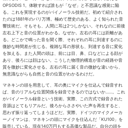
OPSODIS 1。体験すれば誰もが「なぜ」と不思議な感覚に陥
る。これを実現するのがバイノーラル技術だ。初めて紹介され
たのは1881年のパリ万博。極めて歴史のある、よく知られた音
響技術だ。そもそも、人間に耳は2つしかない。それなのに前後
左右上下と音の位置がわかる。なぜか。左右の耳には距離があ
る。どこかで鳴った音を聞く際、それぞれの耳に到達するのに
微妙な時間差が生じる。複雑な耳の形状も、到達する音に変化
を加える。また人間の頭は、前には目、鼻、口などによる顔が
あり、後ろには顔はない。こうした物理的構造が音の経路や音
質を微妙に変化させる。左右の耳に届く音の微妙な違いから、
無意識ながらも自然と音の位置がわかるわけだ。
マネキンの頭を用意して、耳の奥にマイクを仕込んで録音すれ
ば、音のリアルな位置関係を録音できるのではないか……。これ
がバイノーラル録音という技術。実際、この方式で録音された
音源はとてもリアルだ。後ろからささやいた声を再生すると、
思わず振り返ってしまうほどだ。実際、ドイツのマイクメーカ
ーノイマンは、マネキンの頭にマイクを仕込んだ「KU100」を
販売している。現在140万円もする高価な製品だ。自分の頭を