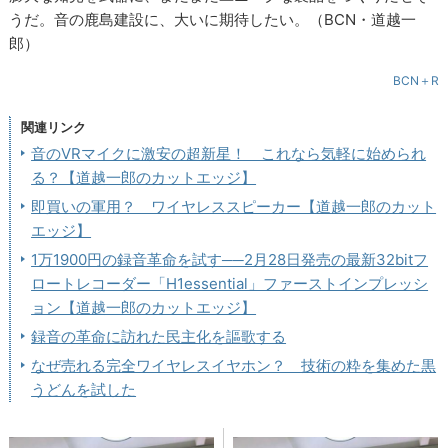
うだ。音の鹿島建設に、大いに期待したい。（BCN・道越一
郎）
BCN＋R
関連リンク
音のVRマイクに激安の超新星！ これなら気軽に始められ
る？【道越一郎のカットエッジ】
即買いの軍用？ ワイヤレススピーカー【道越一郎のカット
エッジ】
1万1900円の録音革命を試す──2月28日発売の最新32bitフ
ロートレコーダー「H1essential」ファーストインプレッシ
ョン【道越一郎のカットエッジ】
録音の革命に訪れた民主化を謳歌する
なぜ売れる完全ワイヤレスイヤホン？ 技術の粋を集めた黒
うどんを試した