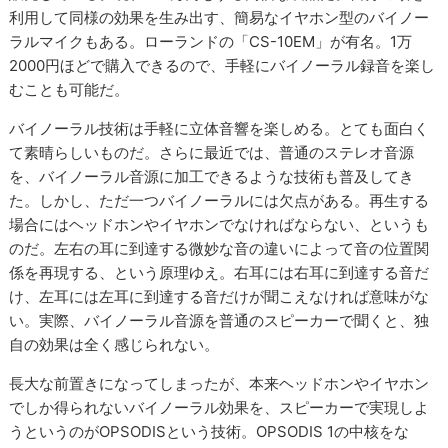
利用して同様の効果を生み出す、簡易なイヤホン型のバイノー
ラルマイクもある。ローランドの「CS-10EM」が有名。1万
2000円ほどで購入できるので、手軽にバイノーラル録音を楽し
むことも可能だ。
バイノーラル技術は手軽に立体音響を楽しめる。とても面白く
て素晴らしいものだ。さらに最近では、普通のステレオ音源
を、バイノーラル音源に加工できるような技術も普及してき
た。しかし、ただ一つバイノーラルには欠点がある。再生する
場合にはヘッドホンやイヤホンでなければならない、というも
のだ。左右の耳に到達する微妙な音の違いによって音の位置関
係を再現する、という原理ゆえ。右耳には右耳に到達する音だ
け、左耳には左耳に到達する音だけが聞こえなければ意味がな
い。実際、バイノーラル音源を普通のスピーカーで聞くと、独
自の効果は全く感じられない。
長大な前置きになってしまったが、本来ヘッドホンやイヤホン
でしか得られないバイノーラル効果を、スピーカーで実現しよ
うというのがOPSODISという技術。OPSODIS 1の中核をな