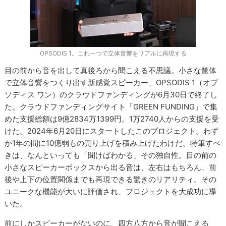
OPSODIS 1。これ一つで立体音響をリアルに再現する
目の前から音を出して真後ろから聞こえる不思議。小さな筐体
で立体音響をつくり出す新感覚スピーカー、OPSODIS 1（オプ
ソディス ワン）のクラウドファンディングが6月30日で終了し
た。クラウドファンディングサイト「GREEN FUNDING」で集
めた支援総額は9億2834万1399円。1万2740人からの支援を受
けた。2024年6月20日にスタートしたこのプロジェクト。わず
か1年の間に10億弱もの売り上げを積み上げたわけだ。特筆すべ
きは、なんといっても「聞けばわかる」その独自性。目の前の
小さなスピーカーボックスから出る音は、左右はもちろん、前
後や上下の位置関係までも再現できる驚きのリアリティ。その
ユニークな機能が大いに評価され、プロジェクトを大成功に導
いた。
前にしかスピーカーがないのに、四方八方から音が聞こえる