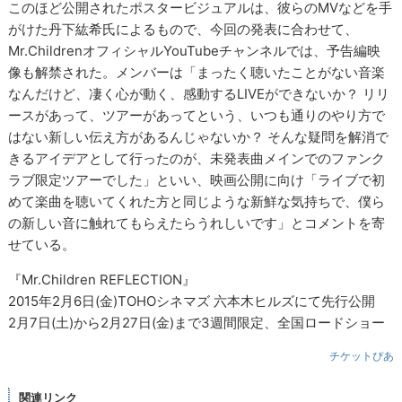
このほど公開されたポスタービジュアルは、彼らのMVなどを手
がけた丹下紘希氏によるもので、今回の発表に合わせて、
Mr.ChildrenオフィシャルYouTubeチャンネルでは、予告編映
像も解禁された。メンバーは「まったく聴いたことがない音楽
なんだけど、凄く心が動く、感動するLIVEができないか？ リリ
ースがあって、ツアーがあってという、いつも通りのやり方で
はない新しい伝え方があるんじゃないか？ そんな疑問を解消で
きるアイデアとして行ったのが、未発表曲メインでのファンク
ラブ限定ツアーでした」といい、映画公開に向け「ライブで初
めて楽曲を聴いてくれた方と同じような新鮮な気持ちで、僕ら
の新しい音に触れてもらえたらうれしいです」とコメントを寄
せている。
『Mr.Children REFLECTION』
2015年2月6日(金)TOHOシネマズ 六本木ヒルズにて先行公開
2月7日(土)から2月27日(金)まで3週間限定、全国ロードショー
チケットぴあ
関連リンク