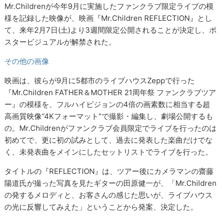
Mr.Childrenが今年9月に実施したファンクラブ限定ライブの模
様を記録した映像が、映画『Mr.Children REFLECTION』とし
て、来年2月7日(土)より3週間限定公開されることが決定し、ポ
スタービジュアルが解禁された。
その他の画像
映画は、彼らが9月に5都市のライブハウスZeppで行った
『Mr.Children FATHER＆MOTHER 21周年祭 ファンクラブツア
ー』の模様を、フルハイビジョンの4倍の画素数に相当する超
高画質映像“4Kフォーマット”で撮影・編集し、劇場公開するも
の。Mr.Childrenがファンクラブ会員限定でライブを行ったのは
初めてで、更に初の試みとして、過去に発表した楽曲だけでな
く、未発表曲をメインにしたセットリストでライブを行った。
タイトルの『REFLECTION』は、ツアー後にカメラマンの齋藤
陽道氏が撮った写真を見たギターの田原健一が、「Mr.Children
の発するメロディと、お客さんの感じた思いが、ライブハウス
の光に反響してみえた」ということから発案、決定した。