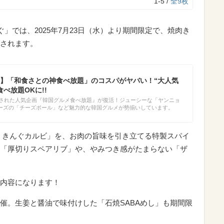
1-5 /
全9枚
ぐ」では、2025年7月23日（水）より期間限定で、焼肉き
されます。
】「和食さとの神食べ放題」のコスパがヤバい！“大人気
べ放題OKに!!
開催された人気企画『韓国グルメ食べ放題』が復活！ジューシーな「ヤンニョ
ーズの「チーズボール」など魅力的な韓国グルメが勢揃いしています。
 きんぐカルビ」を、お肉の旨味を引き立てる特製スパイ
「厚切りスペアリブ」や、やみつき感がたまらない「ザ
内容になります！
催。生姜と醤油で味付けした「石焼SABAめし」も期間限