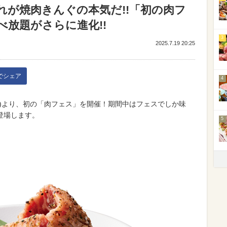
れが焼肉きんぐの本気だ!!「初の肉フ
放題がさらに進化!!
3
2025.7.19 20:25
kでシェア
4
(水)より、初の「肉フェス」を開催！期間中はフェスでしか味
登場します。
5