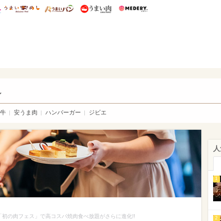
総研 ディズニー特集
mimot.
うまいめし
うまいパン
うまい肉
Medery.
い肉
し
牛
安うま肉
ハンバーガー
ジビエ
人
1
「初の肉フェス」で高コスパ焼肉食べ放題がさらに進化!!
2