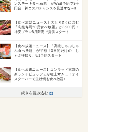
ンステーキ食べ放題」がWEB予約で3千
円台！神コスパチャンスを見逃すな～!!
【食べ放題ニュース】大とろ&うに含む
「高級寿司50品食べ放題」が3,900円！
神安プラン8月限定で提供スタート
【食べ放題ニュース】「高級しゃぶしゃ
ぶ食べ放題」が半額！3日間だけの「し
ゃぶ禅祭り」8/1予約スタート
【食べ放題ニュース】コンラッド東京の
新ランチビュッフェが極上すぎ…！オイ
スターバーで生牡蠣も食べ放題♪
続きを読み込む