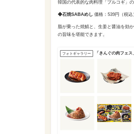
韓国の代表的な肉料理「プルコギ」の
◆石焼SABAめし
価格：539円（税込
脂が乗った焼鯖と、生姜と醤油を効か
の旨味を堪能できます。
「きんぐの肉フェス
フォトギャラリー