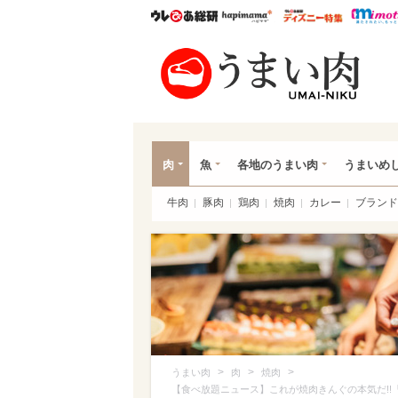
ウレぴあ総研
ハピママ*
ウレぴあ
うま
肉
魚
各地のうまい肉
うまいめ
牛肉
豚肉
鶏肉
焼肉
カレー
ブランド
>
>
>
うまい肉
肉
焼肉
【食べ放題ニュース】これが焼肉きんぐの本気だ!!