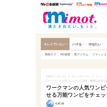
ウレぴあ総研
ハピママ*
ウレぴあ
mim
キレイでいたい
ハマる
やせたい
簡単テク
NG習慣
美アイテム
ファッショ
>
>
mimot.(ミモット)
キレイでいたい
ファッシ
ワークマンの人気ワンピースTOP6！機能性抜群＆
ワークマンの人気ワンピ
せる万能ワンピをチェッ
今村 梓