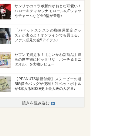
サンリオのコラボ新作がおとな可愛い！
ハローキティやシナモロールのTシャツ
やチャームなど全9型が登場♪
「パペットスンスンの郵便局限定グッ
ズ」が出るよ！オンラインでも買える、
ファン必見の全5アイテム♪
セブンで買える！【ちいかわ新商品】映
画の世界観にピッタリな「ポーチ＆ミニ
タオル」を実物レビュー
【PEANUTS最新付録】スヌーピーの超
BIG保冷バッグが便利！2Lペットボトル
が4本入るESSE史上最大級の大容量♪
続きを読み込む