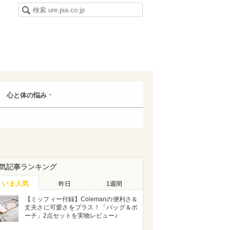
心と体の悩み
気記事ランキング
いま人気
昨日
1週間
【ミッフィー付録】Colemanの便利さ＆
丈夫さに可愛さをプラス！「バッグ＆ポ
ーチ」2点セットを実物レビュー♪