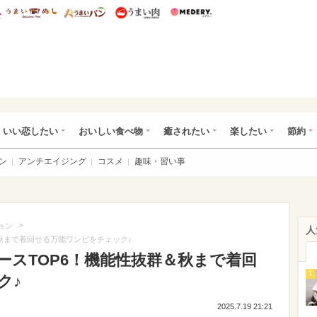
総研 ディズニー特集
mimot.
うまいめし
うまいパン
うまい肉
Medery.
ot.(ミモット)
いい恋したい
おいしい食べ物
癒されたい
楽したい
節約
ン
アンチエイジング
コスメ
趣味・習い事
>
ョン
人
秋まで着回せる万能ワンピをチェック♪
ースTOP6！機能性抜群＆秋まで着回
1
ク♪
2025.7.19 21:21