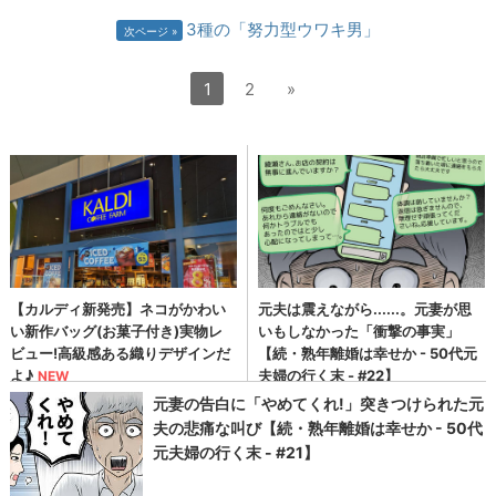
3種の「努力型ウワキ男」
次ページ
1
2
»