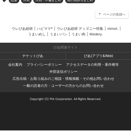
>
ページの先頭へ
ウレぴあ総研
|
ハピママ*
|
ウレぴあ総研 ディズニー特集
|
mimot.
|
うまいめし
|
うまいパン
|
うまい肉
|
Medery.
ぴあ関連サイト
チケットぴあ
ぴあ(アプリ&Web)
会社案内
プライバシーポリシー
アクセスデータの利用・著作権等
外部送信ポリシー
広告出稿・お取り組みのご相談・情報掲載・その他お問い合わせ
一般の読者の方・ユーザーの方からのお問い合わせ
Copyright (C) PIA Corporation. All Rights Reserved.