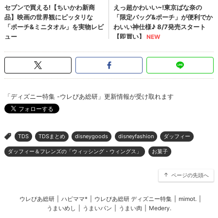
「ディズニー特集 -ウレぴあ総研」更新情報が受け取れます
TDS
TDSまとめ
disneygoods
disneyfashion
ダッフィー
>
ダッフィー＆フレンズの「ウィッシング・ウィングス」
お菓子
ページの先頭へ
ウレぴあ総研
|
ハピママ*
|
ウレぴあ総研 ディズニー特集
|
mimot.
|
うまいめし
|
うまいパン
|
うまい肉
|
Medery.