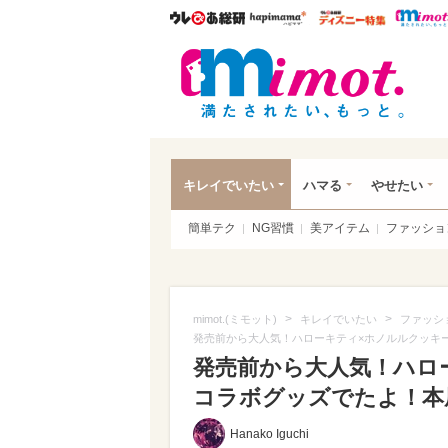
ウレぴあ総研
ハピママ*
ウレぴあ
mim
キレイでいたい
ハマる
やせたい
簡単テク
NG習慣
美アイテム
ファッショ
>
>
mimot.(ミモット)
キレイでいたい
ファッシ
発売前から大人気！ハローキティ×ホノルルクッキ
発売前から大人気！ハロ
コラボグッズでたよ！本
Hanako Iguchi