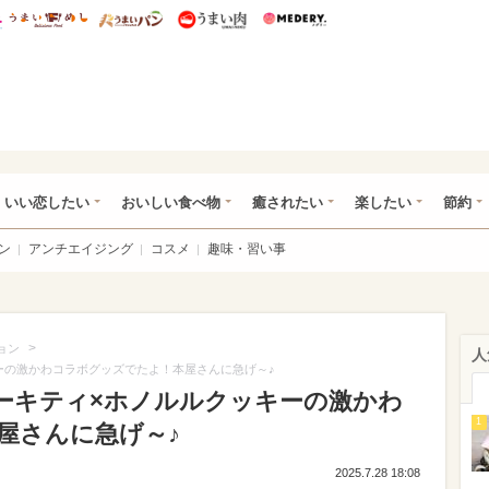
総研 ディズニー特集
mimot.
うまいめし
うまいパン
うまい肉
Medery.
ot.(ミモット)
いい恋したい
おいしい食べ物
癒されたい
楽したい
節約
ン
アンチエイジング
コスメ
趣味・習い事
>
ョン
人
ーの激かわコラボグッズでたよ！本屋さんに急げ～♪
ーキティ×ホノルルクッキーの激かわ
1
屋さんに急げ～♪
2025.7.28 18:08