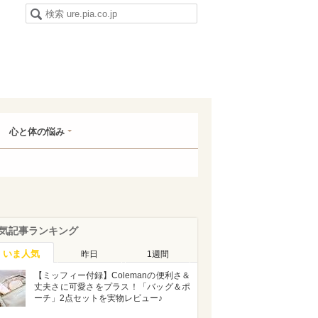
心と体の悩み
気記事ランキング
いま人気
昨日
1週間
【ミッフィー付録】Colemanの便利さ＆
丈夫さに可愛さをプラス！「バッグ＆ポ
ーチ」2点セットを実物レビュー♪