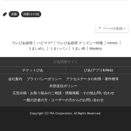
演劇
演劇その他
>
ページの先頭へ
ウレぴあ総研
|
ハピママ*
|
ウレぴあ総研 ディズニー特集
|
mimot.
|
うまいめし
|
うまいパン
|
うまい肉
|
Medery.
ぴあ関連サイト
チケットぴあ
ぴあ(アプリ&Web)
会社案内
プライバシーポリシー
アクセスデータの利用・著作権等
外部送信ポリシー
広告出稿・お取り組みのご相談・情報掲載・その他お問い合わせ
一般の読者の方・ユーザーの方からのお問い合わせ
Copyright (C) PIA Corporation. All Rights Reserved.