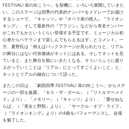
FESTIVAL! 扉の向こうへ」を契機に、いろいろ展開していきた
い。このステージは四季の代表的ナンバーをメドレーでお届け
するショーで、『キャッツ』や『オペラ座の怪人』『ライオン
キング』、そして最新作の『アラジン』などから有名ナンバー
がこれでもかというくらい登場する予定です。ミュージカル初
心者からベテランまで楽しんでもらえるはず」とコメント。一
方、夏野氏は「例えばバックステージが見られたりと、リアル
の舞台にはない付加価値がネットにはある。そしてネットを見
ていると、また舞台を観にいきたくなる。そういうふうに盛り
上がっていくことは「リアル」にとってすごくよいこと」と、
ネットとリアルの融合について語った。
またこの日は、「劇団四季 FESTIVAL! 扉の向こうへ」からステ
ージの一部を披露。「キス・ザ・ガール」（『リトルマーメイ
ド』より）、「メモリー」（『キャッツ』より）、「愛せぬな
らば」（『美女と野獣』より）、「サークル・オブ・ライフ」
（『ライオンキング』より）の4曲をパフォーマンスし、会場
を魅了した。