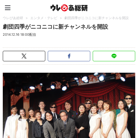
ウレぴあ総研（うれぴあ）
ウレぴあ総研
>
エンタメ・テレビ
>
劇団四季がニコニコに新チャンネルを開設
劇団四季がニコニコに新チャンネルを開設
2014.12.16 18:00配信