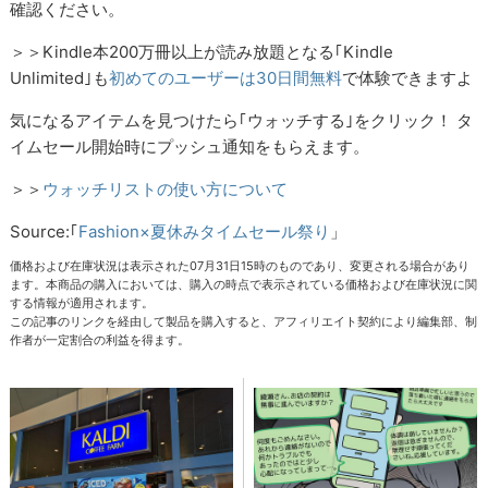
確認ください。
＞＞Kindle本200万冊以上が読み放題となる｢Kindle
Unlimited｣も
初めてのユーザーは30日間無料
で体験できますよ
気になるアイテムを見つけたら｢ウォッチする｣をクリック！ タ
イムセール開始時にプッシュ通知をもらえます。
＞＞
ウォッチリストの使い方について
Source:｢
Fashion×夏休みタイムセール祭り
」
価格および在庫状況は表示された07月31日15時のものであり、変更される場合があり
ます。本商品の購入においては、購入の時点で表示されている価格および在庫状況に関
する情報が適用されます。
この記事のリンクを経由して製品を購入すると、アフィリエイト契約により編集部、制
作者が一定割合の利益を得ます。