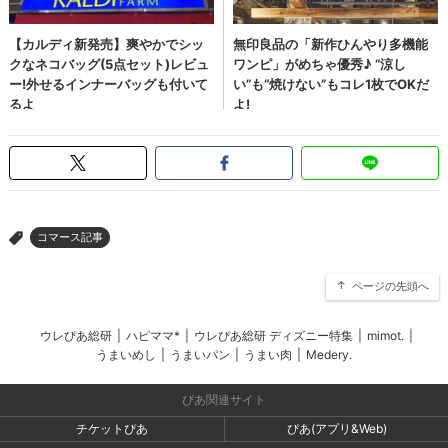
コマース記事
>
ページの先頭へ
ウレぴあ総研
|
ハピママ*
|
ウレぴあ総研 ディズニー特集
|
mimot.
|
うまいめし
|
うまいパン
|
うまい肉
|
Medery.
ぴあ関連サイト
チケットぴあ
ぴあ(アプリ&Web)