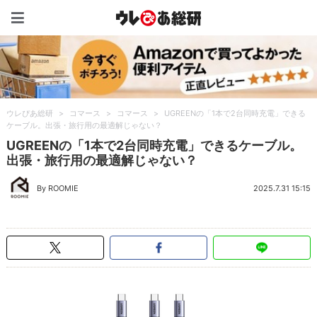
ウレぴあ総研（うれぴあ）
ウレぴあ総研
>
コマース
>
コマース
>
UGREENの「1本で2台同時充電」できる
ケーブル。出張・旅行用の最適解じゃない？
UGREENの「1本で2台同時充電」できるケーブル。
出張・旅行用の最適解じゃない？
By ROOMIE
2025.7.31 15:15