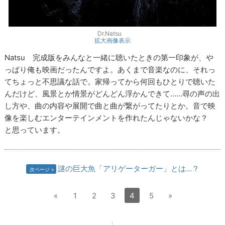
Dr.Natsu
拡大画像表示
Natsu 完成版をみんなと一緒に聴いたときの第一印象が、や
っぱり俺も映画だったんですよ。あくまで音楽なのに、それっ
てちょっと不思議な話で。家帰ってから何回もひとりで聴いた
んだけど、風景とか情景がどんどん浮かんできて……尋の声の出
し方や、曲の内容や展開で曲と曲が繋がってたりとか。音で映
像を楽しむエンターテインメントを作れたんじゃないかな？
と思っています。
謎の巨大魚「アリゲーターガー」とは…？
次ページ
«
1
2
3
4
5
»