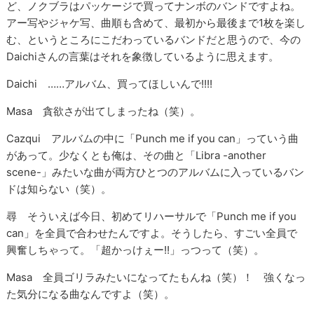
ど、ノクブラはパッケージで買ってナンボのバンドですよね。
アー写やジャケ写、曲順も含めて、最初から最後まで1枚を楽し
む、というところにこだわっているバンドだと思うので、今の
Daichiさんの言葉はそれを象徴しているように思えます。
Daichi ……アルバム、買ってほしいんで!!!!
Masa 貪欲さが出てしまったね（笑）。
Cazqui アルバムの中に「Punch me if you can」っていう曲
があって。少なくとも俺は、その曲と「Libra -another
scene-」みたいな曲が両方ひとつのアルバムに入っているバン
ドは知らない（笑）。
尋 そういえば今日、初めてリハーサルで「Punch me if you
can」を全員で合わせたんですよ。そうしたら、すごい全員で
興奮しちゃって。「超かっけぇー!!」っつって（笑）。
Masa 全員ゴリラみたいになってたもんね（笑）！ 強くなっ
た気分になる曲なんですよ（笑）。