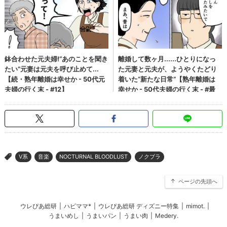
V系
音楽
NOCTURNAL BLOODLUST
ノクブラ
>
ページの先頭へ
ウレぴあ総研
|
ハピママ*
|
ウレぴあ総研 ディズニー特集
|
mimot.
|
うまいめし
|
うまいパン
|
うまい肉
|
Medery.