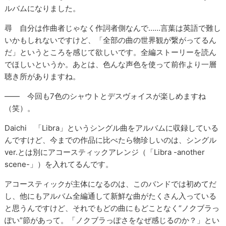
ルバムになりました。
尋 自分は作曲者じゃなく作詞者側なんで……言葉は英語で難し
いかもしれないですけど、「全部の曲の世界観が繋がってるん
だ」というところを感じて欲しいです。全編ストーリーを読ん
でほしいというか。あとは、色んな声色を使って前作より一層
聴き所がありますね。
―― 今回も7色のシャウトとデスヴォイスが楽しめますね
（笑）。
Daichi 「Libra」というシングル曲をアルバムに収録している
んですけど、今までの作品に比べたら物珍しいのは、シングル
ver.とは別にアコースティックアレンジ（「Libra -another
scene-」）を入れてるんです。
アコースティックが主体になるのは、このバンドでは初めてだ
し、他にもアルバム全編通して新鮮な曲がたくさん入っている
と思うんですけど、それでもどの曲にもどことなく“ノクブラっ
ぽい”節があって。「ノクブラっぽさをなぜ感じるのか？」とい