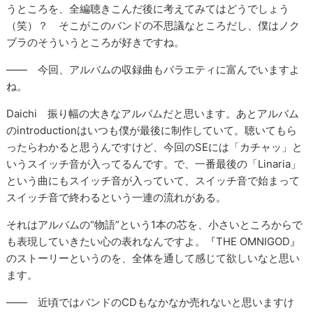
うところを、全編聴きこんだ後に考えてみてはどうでしょう
（笑）？ そこがこのバンドの不思議なところだし、僕はノク
ブラのそういうところが好きですね。
―― 今回、アルバムの収録曲もバラエティに富んでいますよ
ね。
Daichi 振り幅の大きなアルバムだと思います。あとアルバム
のintroductionはいつも僕が最後に制作していて。聴いてもら
ったらわかると思うんですけど、今回のSEには「カチャッ」と
いうスイッチ音が入ってるんです。で、一番最後の「Linaria」
という曲にもスイッチ音が入っていて、スイッチ音で始まって
スイッチ音で終わるという一連の流れがある。
それはアルバムの“物語”という1本の芯を、小さいところからで
も表現していきたい心の表れなんですよ。『THE OMNIGOD』
のストーリーというのを、全体を通して感じて欲しいなと思い
ます。
―― 近頃ではバンドのCDもなかなか売れないと思いますけ