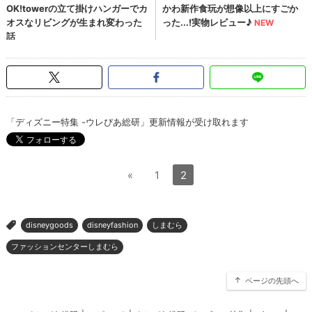
「ディズニー特集 -ウレぴあ総研」更新情報が受け取れます
«
1
2
disneygoods
disneyfashion
しまむら
>
ファッションセンターしまむら
ページの先頭へ