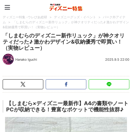
ディズニー特集 -ウレぴあ
ディズニー特集 -ウレぴあ総研
>
ディズニーグッズ・イベント
>
パーク外アイテ
ム
>
「しまむらのディズニー新作リュック」が神クオリティだった♪ 激かわデザイン
&収納優秀で即買い！（実物レビュー）
「しまむらのディズニー新作リュック」が神クオリ
ティだった♪ 激かわデザイン&収納優秀で即買い！
（実物レビュー）
Hanako Iguchi
2025.9.5 22:00
【しまむら×ディズニー最新作】A4の書類やノート
PCが収納できる！豊富なポケットで機能性抜群♪