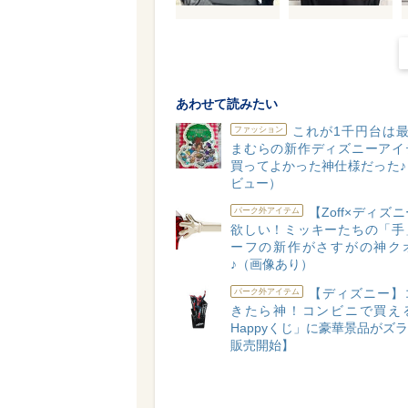
あわせて読みたい
これが1千円台は最
ファッション
まむらの新作ディズニーアイ
買ってよかった神仕様だった♪
ビュー）
【Zoff×ディズ
パーク外アイテム
欲しい！ミッキーたちの「手
ーフの新作がさすがの神ク
♪（画像あり）
【ディズニー】
パーク外アイテム
きたら神！コンビニで買え
Happyくじ」に豪華景品がズラリ
販売開始】