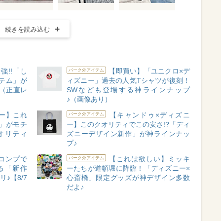
続きを読み込む
強!!「し
【即買い】「ユニクロ×デ
パーク外アイテム
テム」が
ィズニー」過去の人気Tシャツが復刻！
（正直レ
SWなども登場する神ラインナップ
♪（画像あり）
ニー】これ
【キャンドゥ×ディズニ
パーク外アイテム
」がモチ
ー】このクオリティでこの安さ!?「ディ
オリティ
ズニーデザイン新作」が神ラインナッ
プ♪
コンプで
【これは欲しい】ミッキ
パーク外アイテム
る「新作
ーたちが道頓堀に降臨！「ディズニー×
♪【8/7
心斎橋」限定グッズが神デザイン多数
だよ♪