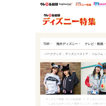
ウレぴあ総研
ハピママ*
ウレぴあ
ディ
TDR
海外ディズニー
テレビ・映画
パークグッズ
ディズニーストア
ツムツム
>
ディズニー特集 -ウレぴあ総研
ディズニーグッ
「しまむらのディズニー新作リュック」が神クオリ