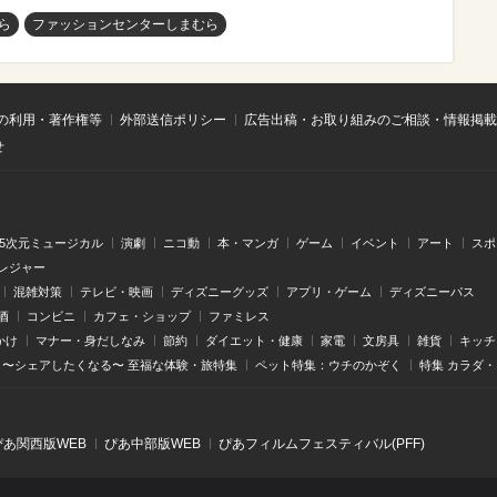
ら
ファッションセンターしまむら
の利用・著作権等
外部送信ポリシー
広告出稿・お取り組みのご相談・情報掲載
せ
.5次元ミュージカル
演劇
ニコ動
本・マンガ
ゲーム
イベント
アート
スポ
レジャー
混雑対策
テレビ・映画
ディズニーグッズ
アプリ・ゲーム
ディズニーパス
酒
コンビニ
カフェ・ショップ
ファミレス
かけ
マナー・身だしなみ
節約
ダイエット・健康
家電
文房具
雑貨
キッチ
〜シェアしたくなる〜 至福な体験・旅特集
ペット特集：ウチのかぞく
特集 カラダ
ぴあ関⻄版WEB
ぴあ中部版WEB
ぴあフィルムフェスティバル(PFF)