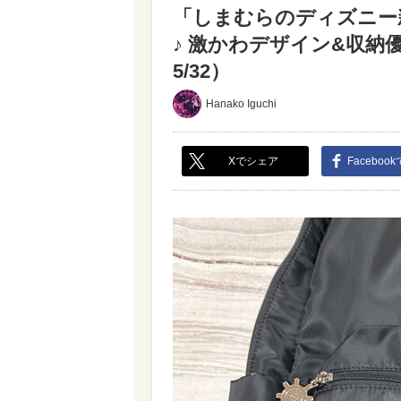
「しまむらのディズニー
♪ 激かわデザイン&収
5/32）
Hanako Iguchi
Xでシェア
Faceboo