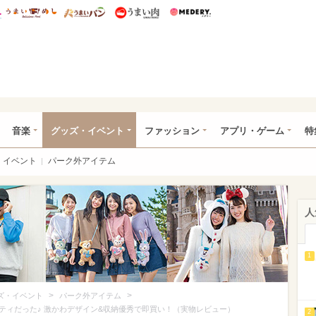
総研 ディズニー特集
mimot.
うまいめし
うまいパン
うまい肉
Medery.
ズニー特集 -ウレぴあ総研
音楽
グッズ・イベント
ファッション
アプリ・ゲーム
特
イベント
パーク外アイテム
人
1
>
>
ズ・イベント
パーク外アイテム
ティだった♪ 激かわデザイン&収納優秀で即買い！（実物レビュー）
2