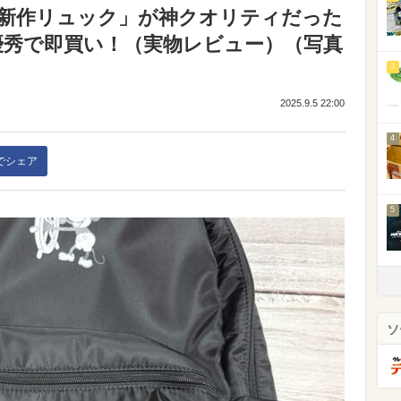
新作リュック」が神クオリティだった
納優秀で即買い！（実物レビュー）（写真
3
2025.9.5 22:00
4
kでシェア
5
ソ