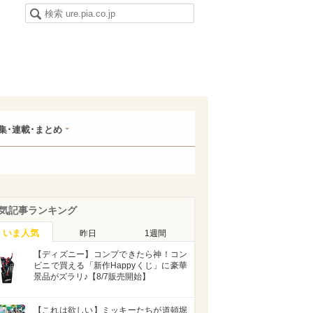
集･連載･まとめ
気記事ランキング
いま人気
昨日
1週間
【ディズニー】コンプできたら神！コン
ビニで買える「新作Happyくじ」に豪華
景品がズラリ♪【8/7販売開始】
【これは欲しい】ミッキーたちが道頓堀