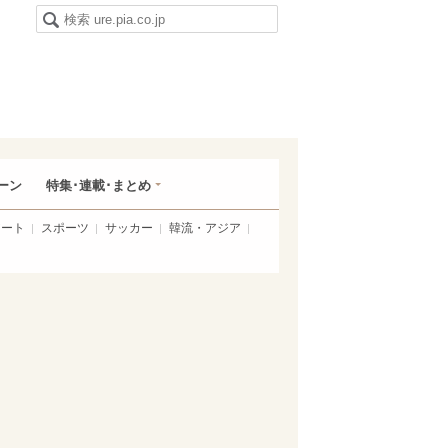
ーン
特集･連載･まとめ
アート
スポーツ
サッカー
韓流・アジア