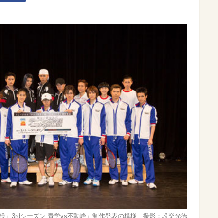
」3rdシーズン 青学vs不動峰』制作発表の模様 撮影：設楽光徳