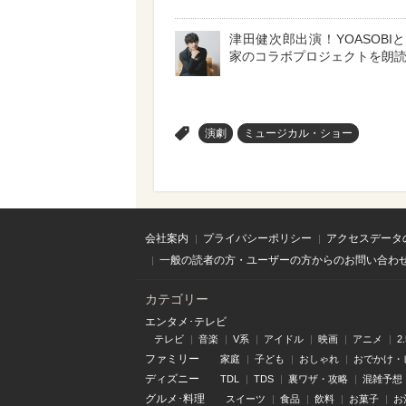
津田健次郎出演！YOASOBI
家のコラボプロジェクトを朗
>
演劇
ミュージカル・ショー
会社案内
プライバシーポリシー
アクセスデータ
一般の読者の方・ユーザーの方からのお問い合わ
カテゴリー
エンタメ･テレビ
テレビ
音楽
V系
アイドル
映画
アニメ
2
ファミリー
家庭
子ども
おしゃれ
おでかけ・
ディズニー
TDL
TDS
裏ワザ・攻略
混雑予想
グルメ･料理
スイーツ
食品
飲料
お菓子
お