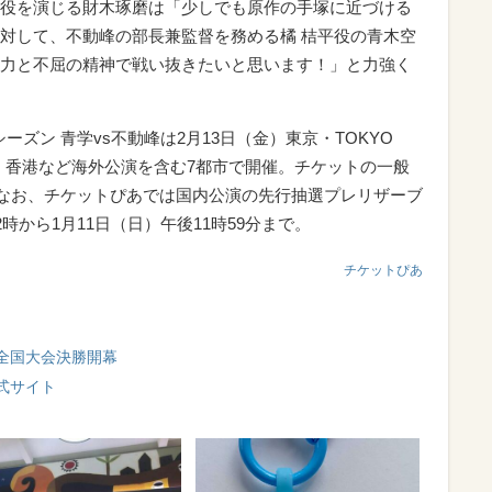
役を演じる財木琢磨は「少しでも原作の手塚に近づける
対して、不動峰の部長兼監督を務める橘 桔平役の青木空
力と不屈の精神で戦い抜きたいと思います！」と力強く
ーズン 青学vs不動峰は2月13日（金）東京・TOKYO
、台湾、香港など海外公演を含む7都市で開催。チケットの一般
り。なお、チケットぴあでは国内公演の先行抽選プレリザーブ
時から1月11日（日）午後11時59分まで。
チケットぴあ
全国大会決勝開幕
式サイト