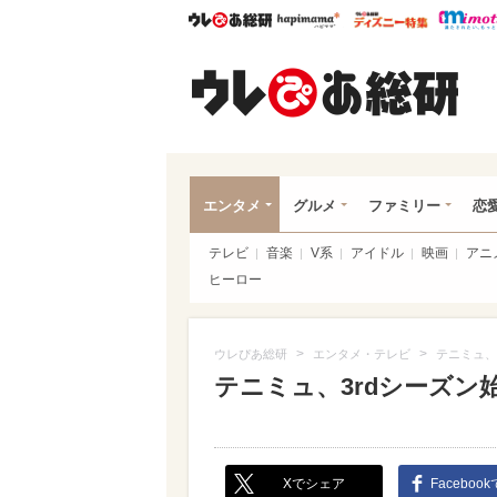
ウレぴあ総研
ハピママ*
ウレぴあ
ウレ
エンタメ
グルメ
ファミリー
恋
テレビ
音楽
V系
アイドル
映画
アニ
ヒーロー
>
>
ウレぴあ総研
エンタメ・テレビ
テニミュ、
テニミュ、3rdシーズン
Xでシェア
Faceboo