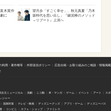
と直木賞作
望月歩「すごく幸せ」、秋元真夏「乃木
読劇に
坂時代を思い出し」『鍵泥棒のメソッド
→リブート』上演へ
の利用・著作権等
外部送信ポリシー
広告出稿・お取り組みのご相談・情報掲載
せ
.5次元ミュージカル
演劇
ニコ動
本・マンガ
ゲーム
イベント
アート
スポ
レジャー
混雑対策
テレビ・映画
ディズニーグッズ
アプリ・ゲーム
ディズニーパス
酒
コンビニ
カフェ・ショップ
ファミレス