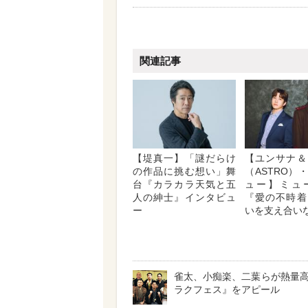
関連記事
【堤真一】「謎だらけ
【ユンサナ＆
の作品に挑む想い」舞
（ASTRO）
台『カラカラ天気と五
ュー】ミュ
人の紳士』インタビュ
『愛の不時着
ー
いを支え合い
雀太、小痴楽、二葉らが熱量
ラクフェス』をアピール