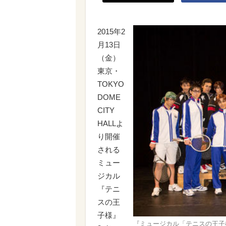
2015年2
月13日
（金）
東京・
TOKYO
DOME
CITY
HALLよ
り開催
される
ミュー
ジカル
『テニ
スの王
子様』
『ミュージカル「テニスの王子様