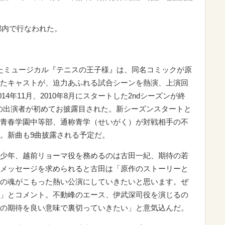
に都内で行なわれた。
トしたミュージカル『テニスの王子様』は、同名コミックが原
たキャストが、迫力あふれる試合シーンを熱演、上演回
14年11月、2010年8月にスタートした2ndシーズンが終
ンの出演者が初めてお披露目された。新シーズンスタートと
青春学園中等部、通称青学（せいがく）が対戦相手の不
。新曲も9曲披露される予定だ。
少年、越前リョーマ役を務めるのは古田一紀、期待の若
メッセージを求められると古田は「原作のストーリーと
の魂がこもった熱い公演にしていきたいと思います。ぜ
」とコメント。不動峰のエース、伊武深司役を演じるの
の期待を良い意味で裏切っていきたい」と意気込んだ。