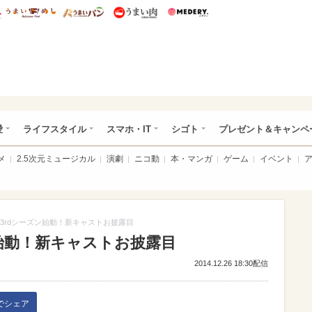
総研 ディズニー特集
mimot.
うまいめし
うまいパン
うまい肉
Medery.
ぴあ総研（うれぴあ）
愛
ライフスタイル
スマホ・IT
シゴト
プレゼント＆キャンペ
メ
2.5次元ミュージカル
演劇
ニコ動
本・マンガ
ゲーム
イベント
3rdシーズン始動！新キャストお披露目
始動！新キャストお披露目
2014.12.26 18:30配信
kでシェア