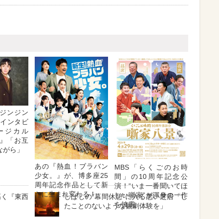
ジンジン
・インタビ
ージカル
』「お互
ながら」
あの『熱血！ブラバン
MBS「らくごのお時
少女。』が、博多座25
間」の10周年記念公
周年記念作品として新
演！“いま一番聞いてほ
たに生まれ変わる！
しい噺家”が渾身の一作
高く『東西
しばしの“幕間休憩”に入る悪い芝居「し
を披露
たことのないような観劇体験を」