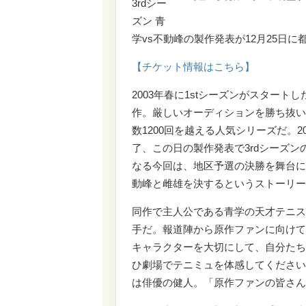
3rdシー
ズン 青
学vs不動峰の製作発表が12月25日
【チケット情報はこちら】
2003年春に1stシーズンがスター
作。厳しいオーディションを勝ち抜い
数1200回を越える人気シリーズだ。20
了、この日の製作発表で3rdシーズ
なる今回は、地区予選の決勝を舞台に
動峰と雌雄を決するというストーリー
同作で主人公である青学の天才テニス
手だ。報道陣から原作ファンに向けて
キャラクターを大切にして、自分たち
ひ劇場でテニミュを体感してください
は俳優の健人。「原作ファンの皆さん