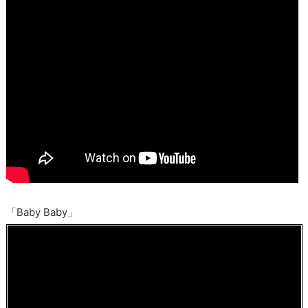
「Baby Baby」