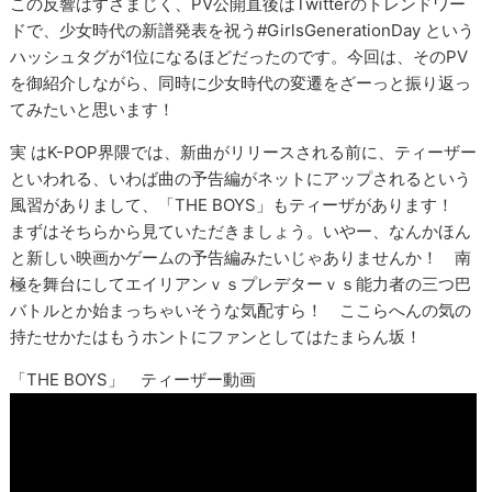
この反響はすさまじく、PV公開直後はTwitterのトレンドワー
ドで、少女時代の新譜発表を祝う#GirlsGenerationDay という
ハッシュタグが1位になるほどだったのです。今回は、そのPV
を御紹介しながら、同時に少女時代の変遷をざーっと振り返っ
てみたいと思います！
実 はK-POP界隈では、新曲がリリースされる前に、ティーザー
といわれる、いわば曲の予告編がネットにアップされるという
風習がありまして、「THE BOYS」もティーザがあります！
まずはそちらから見ていただきましょう。いやー、なんかほん
と新しい映画かゲームの予告編みたいじゃありませんか！ 南
極を舞台にしてエイリアンｖｓプレデターｖｓ能力者の三つ巴
バトルとか始まっちゃいそうな気配すら！ ここらへんの気の
持たせかたはもうホントにファンとしてはたまらん坂！
「THE BOYS」 ティーザー動画