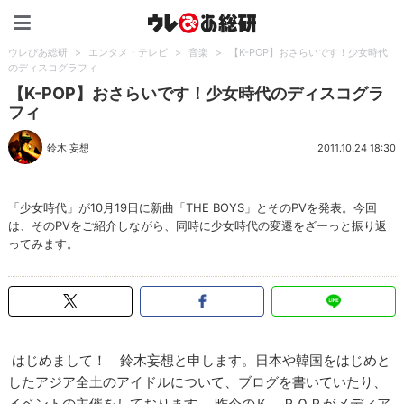
ウレぴあ総研（うれぴあ）
ウレぴあ総研
>
エンタメ・テレビ
>
音楽
>
【K-POP】おさらいです！少女時代
のディスコグラフィ
【K-POP】おさらいです！少女時代のディスコグラ
フィ
鈴木 妄想
2011.10.24 18:30
「少女時代」が10月19日に新曲「THE BOYS」とそのPVを発表。今回
は、そのPVをご紹介しながら、同時に少女時代の変遷をざーっと振り返
ってみます。
はじめまして！ 鈴木妄想と申します。日本や韓国をはじめと
したアジア全土のアイドルについて、ブログを書いていたり、
イベントの主催をしております。 昨今のＫ－ＰＯＰがメディア