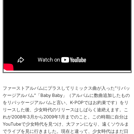
ファーストアルバムにプラスしてリミックス曲が入った"リパッ
ケージアルバム"「Baby Baby」（アルバムに数曲追加したもの
をリパッケージアルバムと言い、K-POPではお約束です）をリ
リースした後、少女時代のリリースはしばらく途絶えます。こ
れが2008年3月から2009年1月までのこと。この時期に自分は
YouTubeで少女時代を見つけ、大ファンになり、遠くソウルま
でライブを見に行きました。現在と違って、少女時代はまだ日