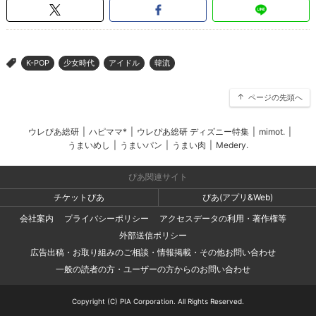
K-POP
少女時代
アイドル
韓流
>
ページの先頭へ
ウレぴあ総研
|
ハピママ*
|
ウレぴあ総研 ディズニー特集
|
mimot.
|
うまいめし
|
うまいパン
|
うまい肉
|
Medery.
ぴあ関連サイト
チケットぴあ
ぴあ(アプリ&Web)
会社案内
プライバシーポリシー
アクセスデータの利用・著作権等
外部送信ポリシー
広告出稿・お取り組みのご相談・情報掲載・その他お問い合わせ
一般の読者の方・ユーザーの方からのお問い合わせ
Copyright (C) PIA Corporation. All Rights Reserved.