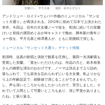
安蘭けい、平方元基 撮影：鈴木かずなり
アンドリュー・ロイド=ウェバー作曲のミュージカル『サンセ
ット大通り』が再演される。2012年に初めて日本で上演された
本作。今回は、往年の大女優ノーマ役を、初演に続いての安蘭
けいと初役の濱田めぐみがWキャストで務め、脚本家の青年ジ
ョー役を、平方元基と柿澤勇人が、ともに初挑戦で演じる。
ミュージカル『サンセット大通り』チケット情報
初演時、迫真の歌唱と演技で観客を圧倒し、菊田一夫演劇賞も
受賞した安蘭。「賞をいただけたのは、作品の力と、鈴木裕美
さんの緻密な演出のおかげです。ノーマは頂点まで上り詰め、
落ちぶれて、でも栄光を忘れられずにいる大女優。私よりかな
り上の年齢設定で、経験値で演じることができませんでした
し、声も深いところから出したかったので、苦労しました。そ
れでいて人間として可愛いところもあり、演じ甲斐がありまし
たね」と振り返る。