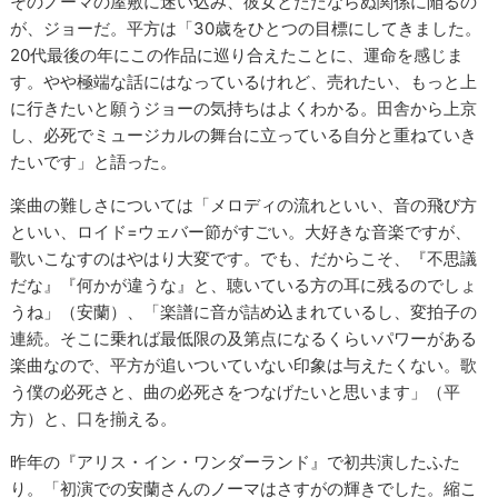
そのノーマの屋敷に迷い込み、彼女とただならぬ関係に陥るの
が、ジョーだ。平方は「30歳をひとつの目標にしてきました。
20代最後の年にこの作品に巡り合えたことに、運命を感じま
す。やや極端な話にはなっているけれど、売れたい、もっと上
に行きたいと願うジョーの気持ちはよくわかる。田舎から上京
し、必死でミュージカルの舞台に立っている自分と重ねていき
たいです」と語った。
楽曲の難しさについては「メロディの流れといい、音の飛び方
といい、ロイド=ウェバー節がすごい。大好きな音楽ですが、
歌いこなすのはやはり大変です。でも、だからこそ、『不思議
だな』『何かが違うな』と、聴いている方の耳に残るのでしょ
うね」（安蘭）、「楽譜に音が詰め込まれているし、変拍子の
連続。そこに乗れば最低限の及第点になるくらいパワーがある
楽曲なので、平方が追いついていない印象は与えたくない。歌
う僕の必死さと、曲の必死さをつなげたいと思います」（平
方）と、口を揃える。
昨年の『アリス・イン・ワンダーランド』で初共演したふた
り。「初演での安蘭さんのノーマはさすがの輝きでした。縮こ