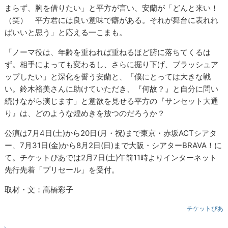
まらず、胸を借りたい」と平方が言い、安蘭が「どんと来い！
（笑） 平方君には良い意味で癖がある。それが舞台に表れれ
ばいいと思う」と応える一こまも。
「ノーマ役は、年齢を重ねれば重ねるほど腑に落ちてくるは
ず。相手によっても変わるし、さらに掘り下げ、ブラッシュア
ップしたい」と深化を誓う安蘭と、「僕にとっては大きな戦
い。鈴木裕美さんに助けていただき、『何故？』と自分に問い
続けながら演じます」と意欲を見せる平方の『サンセット大通
り』は、どのような煌めきを放つのだろうか？
公演は7月4日(土)から20日(月・祝)まで東京・赤坂ACTシアタ
ー、7月31日(金)から8月2日(日)まで大阪・シアターBRAVA！に
て。チケットぴあでは2月7日(土)午前11時よりインターネット
先行先着「プリセール」を受付。
取材・文：高橋彩子
チケットぴあ