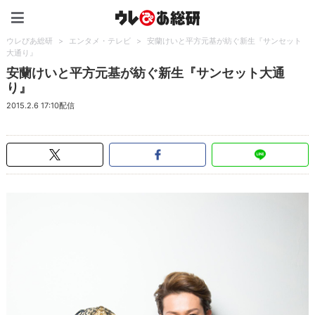
ウレぴあ総研（うれぴあ）
ウレぴあ総研
>
エンタメ・テレビ
>
安蘭けいと平方元基が紡ぐ新生『サンセット
大通り』
安蘭けいと平方元基が紡ぐ新生『サンセット大通
り』
2015.2.6 17:10配信