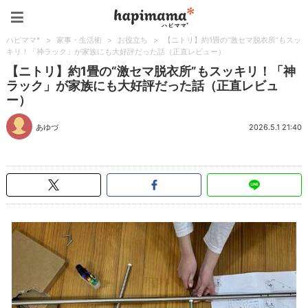
ハピママ*
ハピママ*
>
家事・生活術
>
お役立ち
>
【ニトリ】約1畳の“激セマ脱衣所”もスッ
キリ！「神ラック」が家族にも大好評だった話（正直レビュー）
【ニトリ】約1畳の“激セマ脱衣所”もスッキリ！「神
ラック」が家族にも大好評だった話（正直レビュ
ー）
あゆづ
2026.5.1 21:40