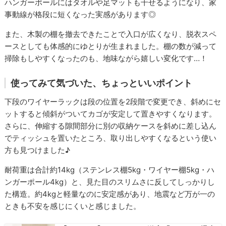
ハンガーポールにはタオルや足マットも干せるようになり、家
事動線が格段に短くなった実感があります◎
また、木製の棚を撤去できたことで入口が広くなり、脱衣スペ
ースとしても体感的にゆとりが生まれました。棚の数が減って
掃除もしやすくなったのも、地味ながら嬉しい変化です…！
使ってみて気づいた、ちょっといいポイント
下段のワイヤーラックは段の位置を2段階で変更でき、斜めにセ
ットすると傾斜がついてカゴが安定して置きやすくなります。
さらに、伸縮する隙間部分に別の収納ケースを斜めに差し込ん
でティッシュを置いたところ、取り出しやすくなるという使い
方も見つけました♪
耐荷重は合計約14kg（ステンレス棚5kg・ワイヤー棚5kg・ハ
ンガーポール4kg）と、見た目のスリムさに反してしっかりし
た構造。約4kgと軽量なのに安定感があり、地震など万が一の
ときも不安を感じにくいと感じました。