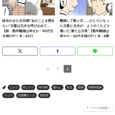
«
1
2
ニトリ
#ニトリ
NITORI
暮らし
生活
収納
#便利収納
>
ラック
洗濯機ラック
脱衣所
ページの先頭へ