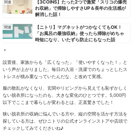
【3COINS】たった2つで激変「スリコの爆売
れ収納」で掃除しやすさUP＆長年の生活感が
解消した話！
【ニトリ】マグネットがつかなくてもOK！
「お風呂の最強収納」使ったら掃除がめちゃ
時短になり、いたずら防止にもなった話
＊
設置後、家族からも「広くなった」「使いやすくなった！」と
いう声が上がりました。毎日の入浴・洗濯でのちょっとしたス
トレスが積み重なっていたんだな、と改めて実感。
服の散乱がなくなり、玄関やリビングから見えても恥ずかしく
ない脱衣所になったのも、大きな変化のひとつです。5,000円
以下でここまで暮らしが変わるとは、正直驚きでした！
狭い脱衣所の収納に悩んでいる方や、縦の空間を活かす方法を
探している方は、ぜひニトリの公式オンラインストアや店頭で
チェックしてみてくださいね♪