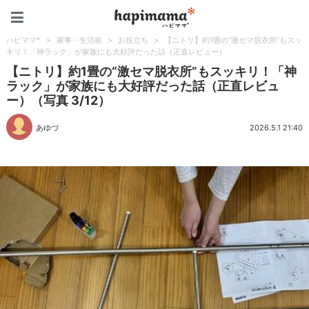
ハピママ*
ハピママ*
>
家事・生活術
>
お役立ち
>
【ニトリ】約1畳の“激セマ脱衣所”もスッ
キリ！「神ラック」が家族にも大好評だった話（正直レビュー）
【ニトリ】約1畳の“激セマ脱衣所”もスッキリ！「神
ラック」が家族にも大好評だった話（正直レビュ
ー）（写真 3/12）
あゆづ
2026.5.1 21:40