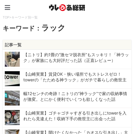
ウレぴあ総研（うれぴあ）
TOP
>
キーワード別一覧
ラック
キーワード：
記事一覧
【ニトリ】約1畳の“激セマ脱衣所”もスッキリ！「神ラッ
ク」が家族にも大好評だった話（正直レビュー）
【山崎実業】賃貸OK・狭い場所でもストレスゼロ！
towerの「たためる神ラック」がガチで暮らしの救世主
幅12センチの奇跡！ニトリの“神ラック”で家の収納事情
が激変。とにかく便利でいくつも欲しくなった話
【山崎実業】ゴチャゴチャすぎる引き出しにtowerを入
れたら見違えた！収納下手の救世主に出会った話
【山崎実業】開けたくなかった「カオスな引き出し」大