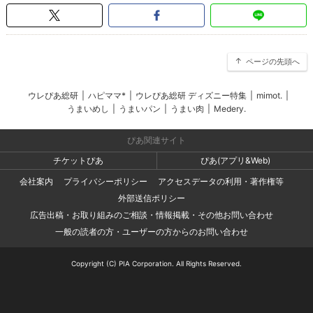
ページの先頭へ
ウレぴあ総研
|
ハピママ*
|
ウレぴあ総研 ディズニー特集
|
mimot.
|
うまいめし
|
うまいパン
|
うまい肉
|
Medery.
ぴあ関連サイト
チケットぴあ
ぴあ(アプリ&Web)
会社案内
プライバシーポリシー
アクセスデータの利用・著作権等
外部送信ポリシー
広告出稿・お取り組みのご相談・情報掲載・その他お問い合わせ
一般の読者の方・ユーザーの方からのお問い合わせ
Copyright (C) PIA Corporation. All Rights Reserved.