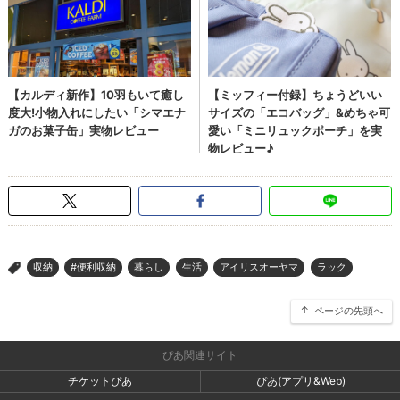
収納
#便利収納
暮らし
生活
アイリスオーヤマ
ラック
>
ページの先頭へ
ぴあ関連サイト
チケットぴあ
ぴあ(アプリ&Web)