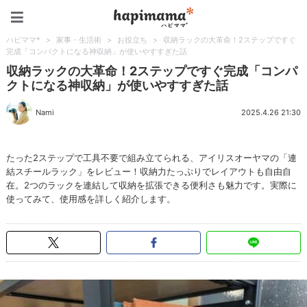
ハピママ*
ハピママ*
>
家事・生活術
>
お役立ち
>
収納ラックの大革命！2ステップですぐ
完成「コンパクトになる神収納」が使いやすすぎた話
収納ラックの大革命！2ステップですぐ完成「コンパ
クトになる神収納」が使いやすすぎた話
Nami
2025.4.26 21:30
たった2ステップで工具不要で組み立てられる、アイリスオーヤマの「連
結スチールラック」をレビュー！収納力たっぷりでレイアウトも自由自
在。2つのラックを連結して収納を拡張できる便利さも魅力です。実際に
使ってみて、使用感を詳しく紹介します。