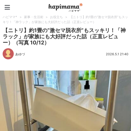
ハピママ*
ハピママ*
>
家事・生活術
>
お役立ち
>
【ニトリ】約1畳の“激セマ脱衣所”もスッ
キリ！「神ラック」が家族にも大好評だった話（正直レビュー）
【ニトリ】約1畳の“激セマ脱衣所”もスッキリ！「神
ラック」が家族にも大好評だった話（正直レビュ
ー）（写真 10/12）
あゆづ
2026.5.1 21:40