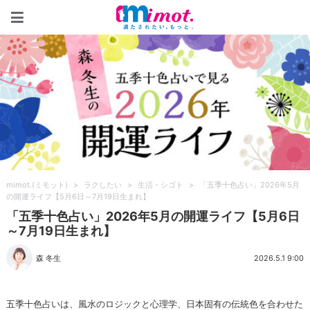
mimot.(ミモット)
mimot.(ミモット)
>
ラクしたい
>
生活・シゴト
>
「五季十色占い」2026年5月
の開運ライフ【5月6日～7月19日生まれ】
「五季十色占い」2026年5月の開運ライフ【5月6日
～7月19日生まれ】
森 冬生
2026.5.1 9:00
五季十色占いは、風水のロジックと心理学、日本固有の伝統色を合わせた