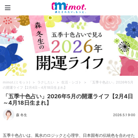
mimot.(ミモット)
mimot.(ミモット)
>
ラクしたい
>
生活・シゴト
>
「五季十色占い」2026年5月
の開運ライフ【2月4日～4月18日生まれ】
「五季十色占い」2026年5月の開運ライフ【2月4日
～4月18日生まれ】
森 冬生
2026.5.1 9:00
五季十色占いは、風水のロジックと心理学、日本固有の伝統色を合わせた