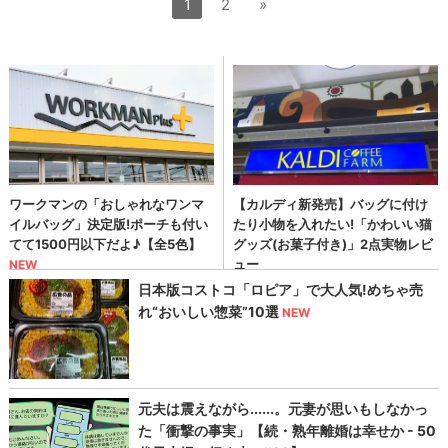
1
2
»