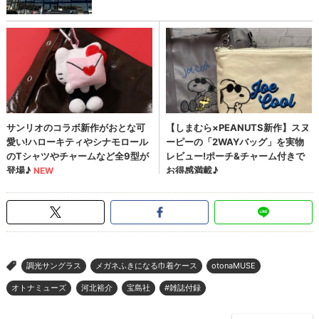
調光サングラス
メガネふきになる巾着ケース
otonaMUSE
>
オトナミューズ
河北裕介
宝島社
#雑誌付録