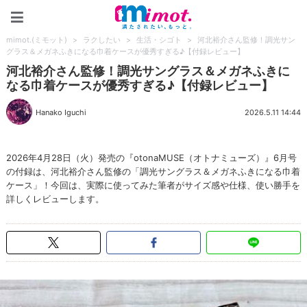
mimot.(ミモット)
mimot.(ミモット)
>
ラクしたい
>
生活・シゴト
>
河北裕介さん監修！調光サン
グラス＆メガネふきになる巾着ケースが優秀すぎる♪【付録レビュー】
河北裕介さん監修！調光サングラス＆メガネふきに
なる巾着ケースが優秀すぎる♪【付録レビュー】
Hanako Iguchi
2026.5.11 14:44
2026年4月28日（火）発売の『otonaMUSE（オトナミューズ）』6月号
の付録は、河北裕介さん監修の「調光サングラス＆メガネふきになる巾着
ケース」！今回は、実際に使ってみた筆者がサイズ感や仕様、使い勝手を
詳しくレビューします。