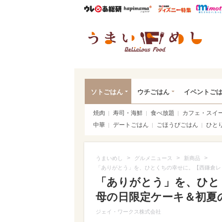
ウレぴあ総研
ハピママ*
ウレぴあ
うま
ソトごはん
ウチごはん
イベントご
焼肉
寿司・海鮮
食べ放題
カフェ・スイ
中華
デートごはん
ごほうびごはん
ひと
>
>
>
うまいめし
グルメニュース
新商品
「ありがとう」を、ひとくちの幸せに。【西鎌倉レ
「ありがとう」を、ひと
母の日限定ケーキ＆初夏
ジェイ・ワークス株式会社