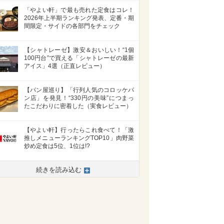
「やよい軒」で最も売れた定食はコレ！
2026年上半期ランキング発表、定番・期
間限定・サイドの各部門をチェック
【シャトレーゼ】激安＆おいしい！“1個
100円台”で買える「シャトレーゼの最新
アイス」4選（正直レビュー）
【パン屋巡り】「行列人気のコロッケパ
ン店」を発見！“330円の美味”につまっ
たこだわりに密着した（実食レビュー）
【やよい軒】行ったらこれ食べて！「激
推しメニューランキングTOP10」肉野菜
炒め定食は5位、1位は!?
続きを読み込む