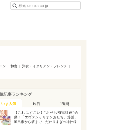
ーン
和食
洋食・イタリアン・フレンチ
気記事ランキング
いま人気
昨日
1週間
【これはすごい】“おせち補完計画”始
動！「エヴァンゲリオンおせち」爆誕、
風呂敷から箸までこだわりすぎの神仕様