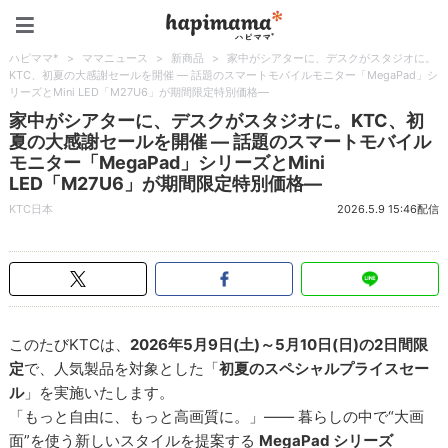
ハピママ*
ハピママ*
>
ママニュース
>
新商品
>
家中がシアターに、デスクがスタジオに。
KTC、初夏の大感謝セールを開催 ― 話題のスマートモバイルモニター「MegaPad」シ
リーズとMini LED「M27U6」が期間限定特別価格―
家中がシアターに、デスクがスタジオに。KTC、初
夏の大感謝セールを開催 ― 話題のスマートモバイル
モニター「MegaPad」シリーズとMini
LED「M27U6」が期間限定特別価格―
KTC日本
2026.5.9 15:46配信
このたびKTCは、
2026年5月9日(土)～5月10日(日)の2日間限
定
で、人気製品を対象とした「
初夏のスペシャルプライスセー
ル
」を実施いたします。
「もっと自由に、もっと高画質に。」―― 暮らしの中で“大画
面”を使う新しいスタイルを提案する
MegaPad シリーズ