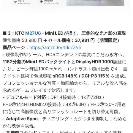
■ 3：KTC
M27U6
- Mini LEDが描く、圧倒的な光と影の表現
通常価格 53,980 円
→ セール価格：37,981 円（期間限定）
商品ページ
：
https://amzn.to/4dc7ZVh
- 映像制作やゲーム、HDRコンテンツの鑑賞にこだわる方へ。
1152分割のMini LEDバックライト
と
DisplayHDR 1000
認証に
より、ピーク輝度1000cd/m²、コントラスト感は圧巻です。量
子ドット技術で色域容積
sRGB 148％ / DCI-P3 115％
を達成。
プロフェッショナルな写真・動画編集から、リアルな没入感を
求めるゲームプレイまで対応します。
-
デュアルモード対応
：DP1.4接続時：4K@72Hz /
FHD@144HzHDMI2.0接続時：4K@60Hz / FHD@120Hz用途
に応じて高解像度と高リフレッシュレートを切り替え可能。
-
Adaptive Sync
：ティアリング・カクつきを抑制し、なめら
かな映像を実現。
-
高機能スタンド
：チルト・ピボット・スイベル・高さ調整