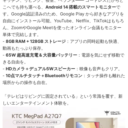
キッチン、リビング、寝室、ベランダ―― コードレスだからど
こへでも持ち運べる、
Android 14 搭載のスマートモニター
で
す。Google認証済みのため、Google Play から好きなアプリを
自由にインストール可能。YouTube、Netflix、TikTokはもちろ
ん、ZoomやGoogle Meetを使ったオンライン会議もモニター
単体で完結します。
-
8GB RAM + 128GB ストレージ
：アプリの同時起動も快適、
動画もたっぷり保存。
-
65W 超高速充電 & 大容量バッテリー
：電源を気にせず移動で
きる自由を。
-
HDカメラ＋デュアル5Wスピーカー
：映像も音声もクリア。
-
10点マルチタッチ＋Bluetoothリモコン
：タッチ操作も離れた
場所からの操作も自在。
「テレビはリビングに固定されている」という常識を覆す、新
しいエンターテインメント体験を。