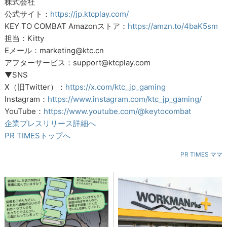
株式会社
公式サイト：
https://jp.ktcplay.com/
KEY TO COMBAT Amazonストア：
https://amzn.to/4baK5sm
担当：Kitty
Eメール：marketing@ktc.cn
アフターサービス：support@ktcplay.com
▼SNS
X（旧Twitter）：
https://x.com/ktc_jp_gaming
Instagram：
https://www.instagram.com/ktc_jp_gaming/
YouTube：
https://www.youtube.com/@keytocombat
企業プレスリリース詳細へ
PR TIMESトップへ
PR TIMES ママ