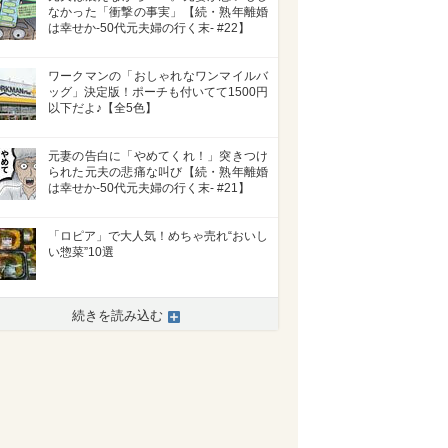
なかった「衝撃の事実」【続・熟年離婚
は幸せか-50代元夫婦の行く末- #22】
ワークマンの「おしゃれなワンマイルバ
ッグ」決定版！ポーチも付いてて1500円
以下だよ♪【全5色】
元妻の告白に「やめてくれ！」突きつけ
られた元夫の悲痛な叫び【続・熟年離婚
は幸せか-50代元夫婦の行く末- #21】
「ロピア」で大人気！めちゃ売れ“おいし
い惣菜”10選
続きを読み込む