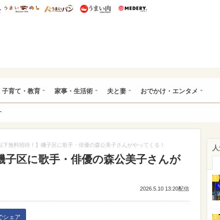
総研 ディズニー特集
mimot.
うまいめし
うまいパン
うまい肉
Medery.
ママ*
子育て・教育
家事・生活術
夫と妻
おでかけ・エンタメ
ー
歳以下無料招待！】磯子区に歌手・俳優の森公美子さんがやってくる！
人
】磯子区に歌手・俳優の森公美子さんが
1
2026.5.10 13:20配信
kでシェア
2