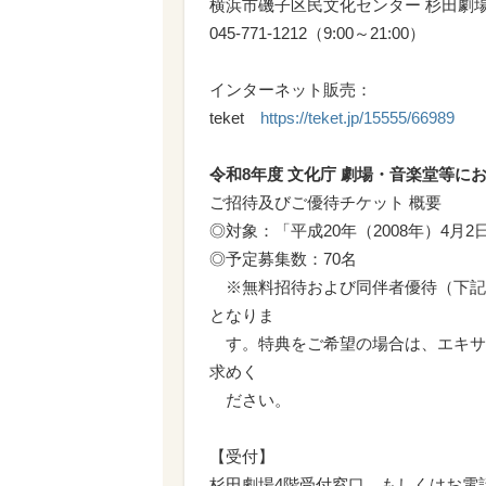
横浜市磯子区民文化センター 杉田劇
045-771-1212（9:00～21:00）
インターネット販売：
teket
https://teket.jp/15555/66989
令和8年度 文化庁 劇場・音楽堂等
ご招待及びご優待チケット 概要
◎対象：「平成20年（2008年）4月
◎予定募集数：70名
※無料招待および同伴者優待（下記
となりま
す。特典をご希望の場合は、エキサイ
求めく
ださい。
【受付】
杉田劇場4階受付窓口、もしくはお電話（