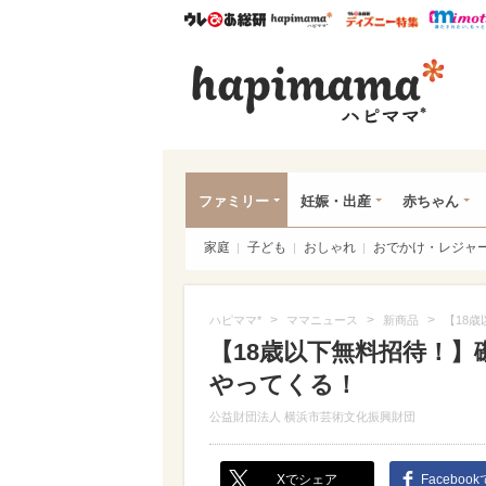
ウレぴあ総研
ハピママ*
ウレぴあ
ハピ
ファミリー
妊娠・出産
赤ちゃん
家庭
子ども
おしゃれ
おでかけ・レジャ
>
>
>
ハピママ*
ママニュース
新商品
【18
【18歳以下無料招待！
やってくる！
公益財団法人 横浜市芸術文化振興財団
Xでシェア
Faceboo