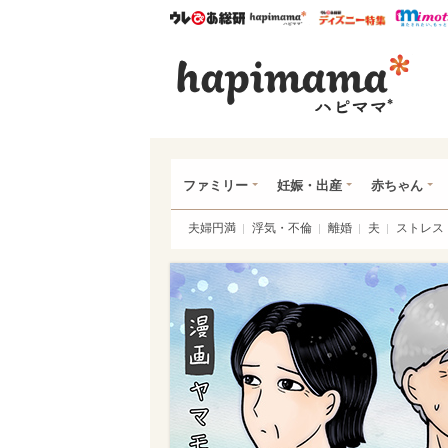
ウレぴあ総研
ハピママ*
ウレぴあ
ハピ
ファミリー
妊娠・出産
赤ちゃん
夫婦円満
浮気・不倫
離婚
夫
ストレス