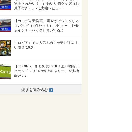
物を入れたい！「かわいい猫グッズ（お
菓子付き）」2点実物レビュー
【カルディ新発売】爽やかでシックなネ
コバッグ（5点セット）レビュー！外せ
るインナーバッグも付いてるよ
「ロピア」で大人気！めちゃ売れ“おいし
い惣菜”10選
【3COINS】まとめ買いOK！重い物もラ
クラク「スリコの保冷キャリー」が多機
能だよ♪
続きを読み込む