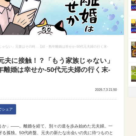
3
4
じゃない」元妻はその時…【続・熟年離婚は幸せか-50代元夫婦の行く末-
ぜ元夫に接触！？「もう家族じゃない」
離婚は幸せか-50代元夫婦の行く末-
5
2026.7.3 21:50
kでシェア
うか」――。離婚を経て、別々の道を歩み始めた元夫婦。一
寄る孤独。50代終盤、元夫の新たな出会いの先に待つものと