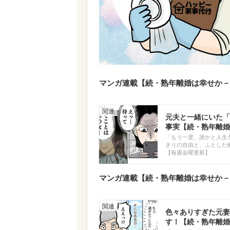
マンガ連載【続・熟年離婚は幸せか－
元夫と一緒にいた「
事実【続・熟年離婚は
「もう一度、誰かと人生
きりの自由と、ふとした
【毎週金曜更新】
マンガ連載【続・熟年離婚は幸せか－
色々ありすぎた元妻
す！【続・熟年離婚は