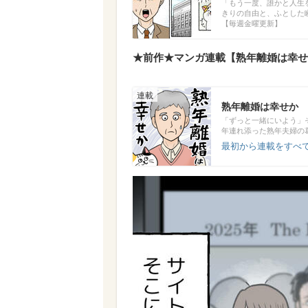
「もう一度、誰かと人生
きりの自由と、ふとした
【毎週金曜更新】
★前作★マンガ連載【熟年離婚は幸せか
熟年離婚は幸せか
「ずっと一緒にいよう」
年連れ添った熟年夫婦の
最初から連載をすべて