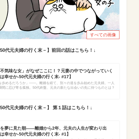
すべての画像
50代元夫婦の行く末－】前回の話はこちら！↓
不気味な女」がなぜここに！？元妻の中でつながっていく
幸せか-50代元夫婦の行く末- #17】
を歩めるだろうか」――。離婚を経て、別々の道を歩み始めた元夫婦。一人
瞬間に忍び寄る孤独。50代終盤、元夫の新たな出会いの先に待つものとは？
50代元夫婦の行く末－】 第１話はこちら！↓
を夢に見た朝――離婚から2年、元夫の人生が変わり出
幸せか-50代元夫婦の行く末- #1】