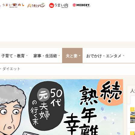
総研 ディズニー特集
mimot.
うまいめし
うまいパン
うまい肉
Medery.
ママ*
子育て・教育
家事・生活術
夫と妻
おでかけ・エンタメ
・ダイエット
人
1
2