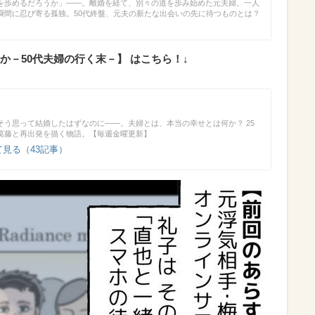
を歩めるだろうか」――。離婚を経て、別々の道を歩み始めた元夫婦。一人
瞬間に忍び寄る孤独。50代終盤、元夫の新たな出会いの先に待つものとは？
－50代夫婦の行く末－】 はこちら！↓
そう思って結婚したはずなのに――。夫婦とは、本当の幸せとは何か？ 25
葛藤と再出発を描く物語。【毎週金曜更新】
見る（43記事）