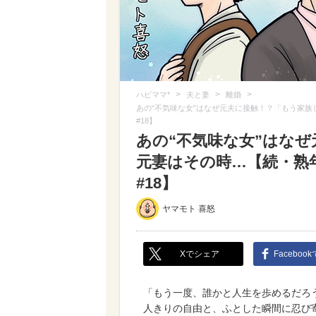
>
>
>
ハピママ*
夫と妻
離婚
あの“不気味な女”はなぜ元夫に接触！？「もう家族
#18】
あの“不気味な女”はな
元妻はその時…【続・熟年
#18】
ヤマモト 喜怒
Xでシェア
Faceboo
「もう一度、誰かと人生を歩めるだろ
人きりの自由と、ふとした瞬間に忍び