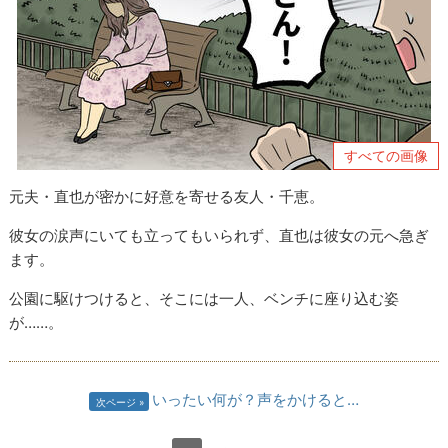
すべての画像
元夫・直也が密かに好意を寄せる友人・千恵。
彼女の涙声にいても立ってもいられず、直也は彼女の元へ急ぎ
ます。
公園に駆けつけると、そこには一人、ベンチに座り込む姿
が……。
いったい何が？声をかけると…
次ページ