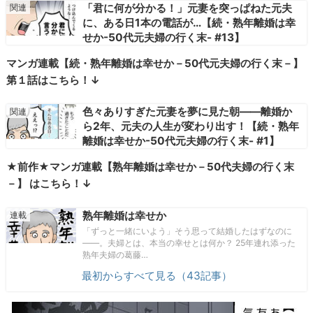
「君に何が分かる！」元妻を突っぱねた元夫
に、ある日1本の電話が…【続・熟年離婚は幸
せか-50代元夫婦の行く末- #13】
マンガ連載【続・熟年離婚は幸せか－50代元夫婦の行く末－】
第１話はこちら！↓
色々ありすぎた元妻を夢に見た朝――離婚か
ら2年、元夫の人生が変わり出す！【続・熟年
離婚は幸せか-50代元夫婦の行く末- #1】
★前作★マンガ連載【熟年離婚は幸せか－50代夫婦の行く末
－】 はこちら！↓
熟年離婚は幸せか
「ずっと一緒にいよう」そう思って結婚したはずなのに
――。夫婦とは、本当の幸せとは何か？ 25年連れ添った
熟年夫婦の葛藤…
最初からすべて見る（43記事）