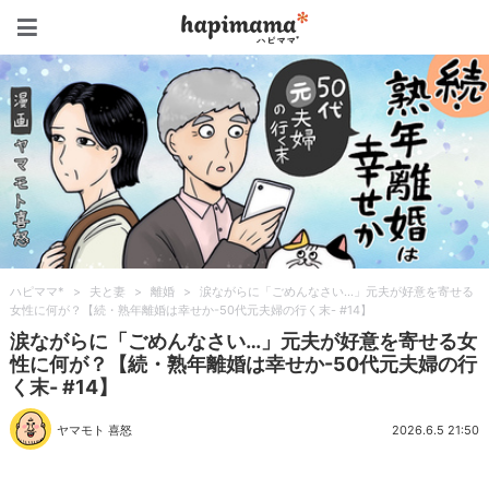
ハピママ*
ハピママ*
>
夫と妻
>
離婚
>
涙ながらに「ごめんなさい…」元夫が好意を寄せる
女性に何が？【続・熟年離婚は幸せか-50代元夫婦の行く末- #14】
涙ながらに「ごめんなさい…」元夫が好意を寄せる女
性に何が？【続・熟年離婚は幸せか-50代元夫婦の行
く末- #14】
ヤマモト 喜怒
2026.6.5 21:50