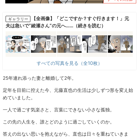
【全画像】「どこですか？すぐ行きます！」元
ギャラリー
夫は急いで“綾瀬さん”の元へ……（続きを読む）
すべての写真を見る（全10枚）
25年連れ添った妻と離婚して2年。
定年を目前に控えた今、元藤直也の生活は少しずつ形を変え始
めていました。
一人で過ごす気楽さと、言葉にできない小さな孤独。
この先の人生を、誰とどのように過ごしていくのか。
答えの出ない思いを抱えながら、直也は日々を重ねていきま