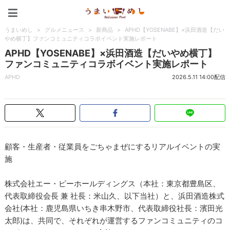
うまいめし
うまいめし
>
グルメニュース
>
新商品
>
APHD【YOSENABE】×浜田酒造【だい
やめ横丁】ファンコミュニティコラボイベント実施レポート
APHD【YOSENABE】×浜田酒造【だいやめ横丁】
ファンコミュニティコラボイベント実施レポート
APHD
2026.5.11 14:00配信
顧客・生産者・従業員をごちゃまぜにするリアルイベントの実
施
株式会社エー・ピーホールディングス（本社：東京都豊島区、
代表取締役会長 兼 社長：米山久、以下当社）と、浜田酒造株式
会社(本社：鹿児島県いちき串木野市、代表取締役社長：濱田光
太郎)は、共同で、それぞれが運営するファンコミュニティのコ