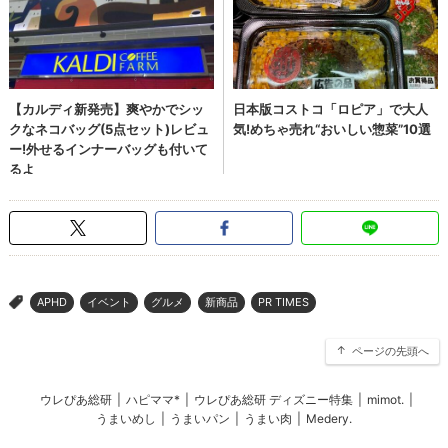
APHD
イベント
グルメ
新商品
PR TIMES
>
ページの先頭へ
ウレぴあ総研
|
ハピママ*
|
ウレぴあ総研 ディズニー特集
|
mimot.
|
うまいめし
|
うまいパン
|
うまい肉
|
Medery.