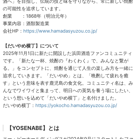
酒へ」を目指し、伝統の技と味を守りながら、常に新しい焼酎
の可能性を追求しています。
創業 ：1868年（明治元年）
事業内容：酒類製造業
会社HP：
https://www.hamadasyuzou.co.jp/
【だいやめ横丁】について
2025年11月1日に新たに開設した浜田酒造ファンコミュニティ
です。「新たな一杯、焼酎の『わくわく』で、みんなと繋が
る。」をコンセプトに、焼酎を通じて人生の楽しみ方を一緒に
追求していきます。「だいやめ」とは、「晩酌して疲れを癒
す」という意味を表す鹿児島の食文化。コミュニティ名は、み
んなでワイワイと集まって、明日への英気を養う場にしたい、
という想いを込めて「だいやめ横丁」と名付けました。
だいやめ横丁：
https://yokocho.hamadasyuzou.co.jp/
【YOSENABE】とは
エー・ピーホールディングスが2024年9月にスタートしたファ