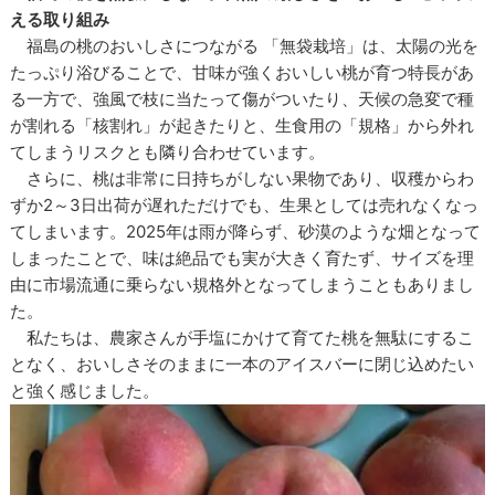
える取り組み
福島の桃のおいしさにつながる 「無袋栽培」は、太陽の光を
たっぷり浴びることで、甘味が強くおいしい桃が育つ特長があ
る一方で、強風で枝に当たって傷がついたり、天候の急変で種
が割れる「核割れ」が起きたりと、生食用の「規格」から外れ
てしまうリスクとも隣り合わせています。
さらに、桃は非常に日持ちがしない果物であり、収穫からわ
ずか2～3日出荷が遅れただけでも、生果としては売れなくなっ
てしまいます。2025年は雨が降らず、砂漠のような畑となって
しまったことで、味は絶品でも実が大きく育たず、サイズを理
由に市場流通に乗らない規格外となってしまうこともありまし
た。
私たちは、農家さんが手塩にかけて育てた桃を無駄にするこ
となく、おいしさそのままに一本のアイスバーに閉じ込めたい
と強く感じました。