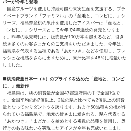
バーが今年も登場
国産フルーツを使用し持続可能な果実生産を支援する、プラ
イベートブランド「ファミマル」の「産地と、コンビに、」シ
リーズ。福島県産桃の果汁を使用したアイスバーは「産地と、
コンビに、」シリーズとして今年で4年連続の発売となりま
す。昨年の販売時には、販売数が100万本を超えるなど、引き
続き多くのお客さまからのご支持をいただきました。今年は、
福島県を代表する品種である「あかつき」などを使用し、フレ
ッシュな桃感をさらに出すために、果汁比率を48％に増量いた
しました。
■桃消費量日本一（※）のプライドを込めた「産地と、コンビ
に、」最新作
福島県は、桃の消費量が全国47都道府県の中で全国1位で
す。全国平均の約7倍以上、2位の県と比べても2倍以上の消費
量となっておりダントツを誇ります。およそ60品種もの桃が作
られている福島県で、地元の皆さまに愛される、県を代表する
「あかつき」「まどか」を始めとする複数の品種を使用し、奥
行きのある味わいを実現したアイスが今年も完成いたしまし