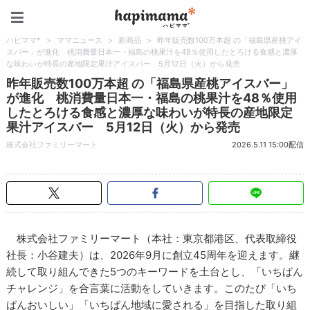
ハピママ*
ハピママ*
>
ママニュース
>
新商品
>
昨年販売数100万本超 の「福島県産桃アイ
スバー」が進化 桃消費量日本一・福島の桃果汁を48％使用したとろける食感と濃厚
な味わいが特長の産地限定果汁アイスバー 5月12日（火）から発売
昨年販売数100万本超 の「福島県産桃アイスバー」
が進化 桃消費量日本一・福島の桃果汁を48％使用
したとろける食感と濃厚な味わいが特長の産地限定
果汁アイスバー 5月12日（火）から発売
株式会社ファミリーマート
2026.5.11 15:00配信
株式会社ファミリーマート（本社：東京都港区、代表取締役
社長：小谷建夫）は、2026年9月に創立45周年を迎えます。継
続して取り組んできた5つのキーワードを土台とし、「いちばん
チャレンジ」を合言葉に活動をしていきます。このたび「いち
ばんおいしい」「いちばん地域に愛される」を目指した取り組