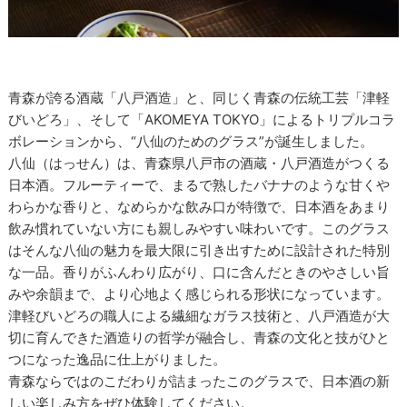
青森が誇る酒蔵「八戸酒造」と、同じく青森の伝統工芸「津軽
びいどろ」、そして「AKOMEYA TOKYO」によるトリプルコラ
ボレーションから、“八仙のためのグラス”が誕生しました。
八仙（はっせん）は、青森県八戸市の酒蔵・八戸酒造がつくる
日本酒。フルーティーで、まるで熟したバナナのような甘くや
わらかな香りと、なめらかな飲み口が特徴で、日本酒をあまり
飲み慣れていない方にも親しみやすい味わいです。このグラス
はそんな八仙の魅力を最大限に引き出すために設計された特別
な一品。香りがふんわり広がり、口に含んだときのやさしい旨
みや余韻まで、より心地よく感じられる形状になっています。
津軽びいどろの職人による繊細なガラス技術と、八戸酒造が大
切に育んできた酒造りの哲学が融合し、青森の文化と技がひと
つになった逸品に仕上がりました。
青森ならではのこだわりが詰まったこのグラスで、日本酒の新
しい楽しみ方をぜひ体験してください。