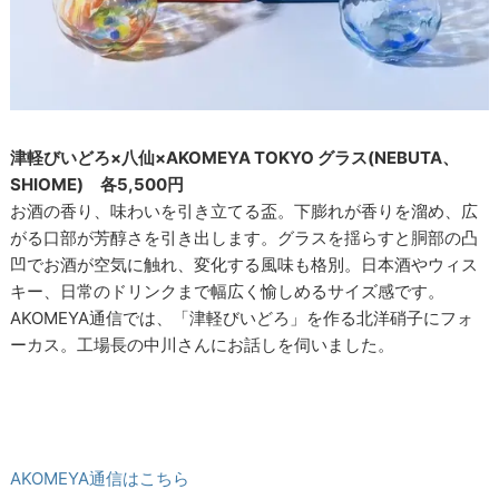
津軽びいどろ×八仙×AKOMEYA TOKYO グラス(NEBUTA、
SHIOME) 各5,500円
お酒の香り、味わいを引き立てる盃。下膨れが香りを溜め、広
がる口部が芳醇さを引き出します。グラスを揺らすと胴部の凸
凹でお酒が空気に触れ、変化する風味も格別。日本酒やウィス
キー、日常のドリンクまで幅広く愉しめるサイズ感です。
AKOMEYA通信では、「津軽びいどろ」を作る北洋硝子にフォ
ーカス。工場長の中川さんにお話しを伺いました。
AKOMEYA通信はこちら