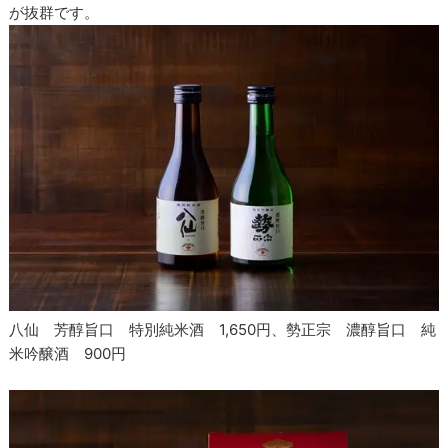
が抜群です。
八仙 芳醇旨口 特別純米酒 1,650円、勢正宗 濃醇旨口 純
米吟醸酒 900円