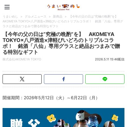
うまいめし
うまいめし
>
グルメニュース
>
新商品
>
【今年の父の日は“究極の晩酌”を】
AKOMEYA TOKYO×八戸酒造×津軽びいどろのトリプルコラボ！ 銘酒「八仙」専用グ
ラスと絶品おつまみで贈る特別なギフト
【今年の父の日は“究極の晩酌”を】 AKOMEYA
TOKYO×八戸酒造×津軽びいどろのトリプルコラ
ボ！ 銘酒「八仙」専用グラスと絶品おつまみで贈
る特別なギフト
株式会社AKOMEYA TOKYO
2026.5.11 15:46配信
開催期間：2026年5月12日（火）～6月22日（月）