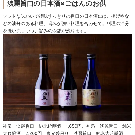
淡麗旨口の日本酒×ごはんのお供
ソフトな味わいで後味すっきりの旨口の日本酒には、揚げ物な
どの油分のある料理、旨みが強い料理を合わせて。料理の油分
を洗い流しつつ、旨みの余韻が残ります。
神泉 淡麗旨口 純米吟醸酒 1,650円、神泉 淡麗旨口 純米
大吟醸酒 2,200円、東光袋吊り 淡麗旨口 純米大吟醸酒