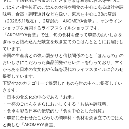
トに、全国各地から厳選したさまざまな種類のお米を中心に、
ごはんと相性抜群のごはんのお供や和食の中心にある出汁や調
味料、食器・調理道具などを扱い、東京を中心に38の店舗
（2026.5.11現在）、2店舗の「AKOMEYA食堂」、オンライン
ショップを展開するライフスタイルショップです。
「AKOMEYA食堂」では、旬の食材を使って季節のおいしさを
ぎゅっと詰め込んだ献立を炊き立てのごはんとともにお届けし
ています。
全国の生産者との強い繋がりと信頼関係のもと「ほんもの」の
おいしさにこだわった商品開発やセレクトを行っており、古く
からある日本の食文化や伝統を現代のライフスタイルに合わせ
提案しています。
下記4つのカテゴリーで厳選したものを世の中へご提案してい
きます。
・日本の食文化の中心である「お米」
・一杯のごはんをさらにおいしくする「お供や調味料」
・食卓を彩る日本の伝統的な「食を中心とした雑貨」
・季節に合わせたこだわりの調味料・食材を炊き立てのごはん
と楽しむ「AKOMEYA食堂」