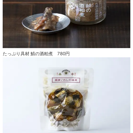
たっぷり具材 鯖の酒粕煮 780円