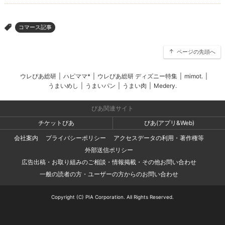
コマース記事
>
ページの先頭へ
ウレぴあ総研
|
ハピママ*
|
ウレぴあ総研 ディズニー特集
|
mimot.
|
うまいめし
|
うまいパン
|
うまい肉
|
Medery.
ぴあ関連サイト
チケットぴあ
ぴあ(アプリ&Web)
会社案内
プライバシーポリシー
アクセスデータの利用・著作権等
外部送信ポリシー
広告出稿・お取り組みのご相談・情報掲載・その他お問い合わせ
一般の読者の方・ユーザーの方からのお問い合わせ
Copyright (C) PIA Corporation. All Rights Reserved.