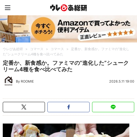
ウレぴあ総研（うれぴあ）
ウレぴあ総研
>
コマース
>
コマース
>
定番か、新食感か。ファミマの”進化し
た”シュークリーム4種を食べ比べてみた
定番か、新食感か。ファミマの”進化した”シューク
リーム4種を食べ比べてみた
By ROOMIE
2026.5.11 19:00