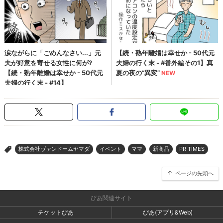
株式会社ヴァンドームヤマダ
イベント
ママ
新商品
PR TIMES
>
ページの先頭へ
ぴあ関連サイト
チケットぴあ
ぴあ(アプリ&Web)