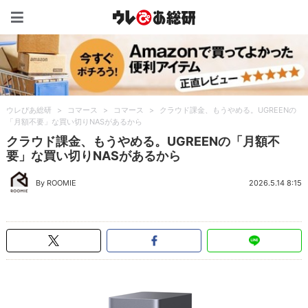
ウレぴあ総研（うれぴあ）
ウレぴあ総研
>
コマース
>
コマース
>
クラウド課金、もうやめる。UGREENの
「月額不要」な買い切りNASがあるから
クラウド課金、もうやめる。UGREENの「月額不
要」な買い切りNASがあるから
By ROOMIE
2026.5.14 8:15