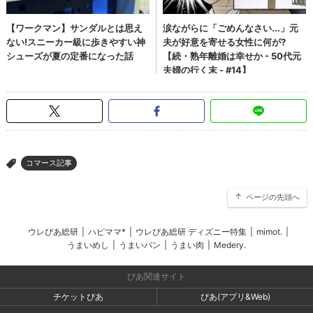
コマース記事
>
ページの先頭へ
ウレぴあ総研
|
ハピママ*
|
ウレぴあ総研 ディズニー特集
|
mimot.
|
うまいめし
|
うまいパン
|
うまい肉
|
Medery.
ぴあ関連サイト
チケットぴあ
ぴあ(アプリ&Web)