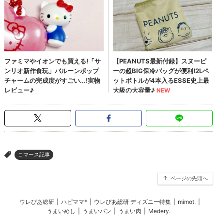
コマース記事
>
ページの先頭へ
ウレぴあ総研
|
ハピママ*
|
ウレぴあ総研 ディズニー特集
|
mimot.
|
うまいめし
|
うまいパン
|
うまい肉
|
Medery.