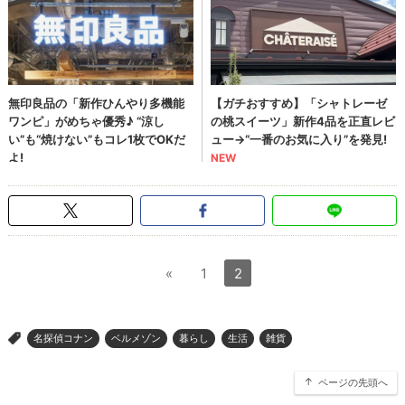
«
1
2
名探偵コナン
ベルメゾン
暮らし
生活
雑貨
>
ページの先頭へ