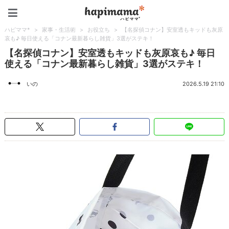
ハピママ*
ハピママ*
>
家事・生活術
>
お役立ち
>
【名探偵コナン】安室透もキッドも灰原
哀も♪ 毎日使える「コナン最新暮らし雑貨」3選がステキ！
【名探偵コナン】安室透もキッドも灰原哀も♪ 毎日
使える「コナン最新暮らし雑貨」3選がステキ！
いの
2026.5.19 21:10