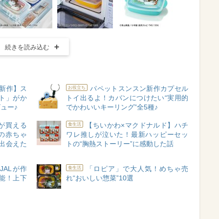
続きを読み込む
S新作】ス
パペットスンスン新作カプセル
お役立ち
ト」がか
トイ出るよ！カバンにつけたい“実用的
ュー♪
でかわいいキーリング”全5種♪
が買える
【ちいかわ×マクドナルド】ハチ
食生活
の赤ちゃ
ワレ推しが泣いた！最新ハッピーセッ
出会えた
トの“胸熱ストーリー”に感動した話
JALが作
「ロピア」で大人気！めちゃ売
食生活
能！上下
れ“おいしい惣菜”10選