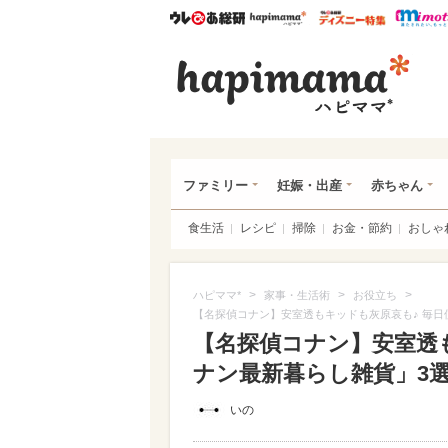
ウレぴあ総研
ハピママ*
ウレぴあ
ハピ
ファミリー
妊娠・出産
赤ちゃん
食生活
レシピ
掃除
お金・節約
おしゃ
>
>
>
ハピママ*
家事・生活術
お役立ち
【名探偵コナン】安室透もキッドも灰原哀も♪ 毎日
【名探偵コナン】安室透
ナン最新暮らし雑貨」3選が
いの