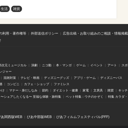
生活
雑貨
の利用・著作権等
外部送信ポリシー
広告出稿・お取り組みのご相談・情報掲載
せ
.5次元ミュージカル
演劇
ニコ動
本・マンガ
ゲーム
イベント
アート
スポ
レジャー
混雑対策
テレビ・映画
ディズニーグッズ
アプリ・ゲーム
ディズニーパス
酒
コンビニ
カフェ・ショップ
ファミレス
かけ
マナー・身だしなみ
節約
ダイエット・健康
家電
文房具
雑貨
キッチ
〜シェアしたくなる〜 至福な体験・旅特集
ペット特集：ウチのかぞく
特集 カラダ
ぴあ関⻄版WEB
ぴあ中部版WEB
ぴあフィルムフェスティバル(PFF)