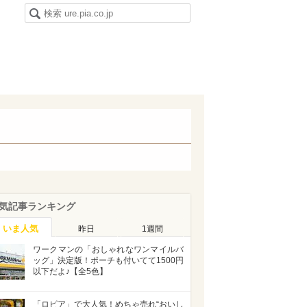
気記事ランキング
いま人気
昨日
1週間
ワークマンの「おしゃれなワンマイルバ
ッグ」決定版！ポーチも付いてて1500円
以下だよ♪【全5色】
「ロピア」で大人気！めちゃ売れ“おいし