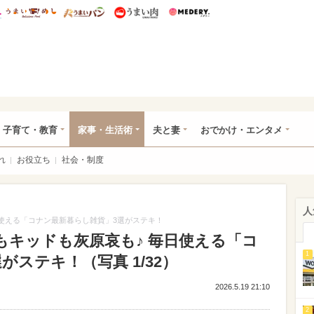
総研 ディズニー特集
mimot.
うまいめし
うまいパン
うまい肉
Medery.
ママ*
子育て・教育
家事・生活術
夫と妻
おでかけ・エンタメ
れ
お役立ち
社会・制度
人
使える「コナン最新暮らし雑貨」3選がステキ！
もキッドも灰原哀も♪ 毎日使える「コ
1
ステキ！（写真 1/32）
2026.5.19 21:10
2