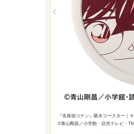
<
『名探偵コナン』吸水コースター｜￥ 1
©青山剛昌／小学館・読売テレビ・TMS 