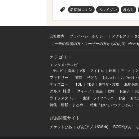
>
名探偵コナン
ベルメゾン
暮らし
会社案内
プライバシーポリシー
アクセスデータ
一般の読者の方・ユーザーの方からのお問い合わ
カテゴリー
エンタメ･テレビ
テレビ
音楽
V系
アイドル
映画
アニメ
2
ファミリー
家庭
子ども
おしゃれ
おでかけ・
ディズニー
TDL
TDS
裏ワザ・攻略
混雑予想
グルメ･料理
スイーツ
食品
飲料
お菓子
お
ライフスタイル
生活・ライフハック
お金
おで
特集
・
連載
・
まとめ
特集『おいしいウチごはん』
ぴあ関連サイト
チケットぴあ
ぴあ(アプリ&Web)
BOOKぴあ