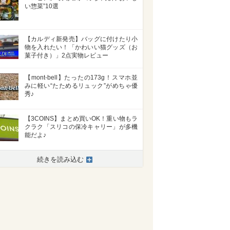
い惣菜”10選
【カルディ新発売】バッグに付けたり小
物を入れたい！「かわいい猫グッズ（お
菓子付き）」2点実物レビュー
【mont-bell】たったの173g！スマホ並
みに軽い“たためるリュック”がめちゃ優
秀♪
【3COINS】まとめ買いOK！重い物もラ
クラク「スリコの保冷キャリー」が多機
能だよ♪
続きを読み込む