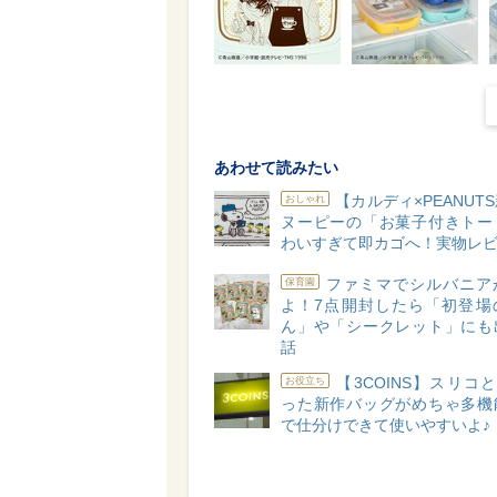
あわせて読みたい
【カルディ×PEANUT
おしゃれ
ヌーピーの「お菓子付きトー
わいすぎて即カゴへ！実物レビ
ファミマでシルバニア
保育園
よ！7点開封したら「初登場
ん」や「シークレット」にも
話
【3COINS】スリコと
お役立ち
った新作バッグがめちゃ多機
で仕分けできて使いやすいよ♪