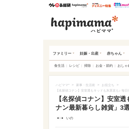
ウレぴあ総研
ハピママ*
ウレぴあ
ハピ
ファミリー
妊娠・出産
赤ちゃん
食生活
レシピ
掃除
お金・節約
おしゃ
>
>
>
ハピママ*
家事・生活術
お役立ち
【名探偵コナン】安室透もキッドも灰原哀も♪ 毎日
【名探偵コナン】安室透
ナン最新暮らし雑貨」3選が
いの