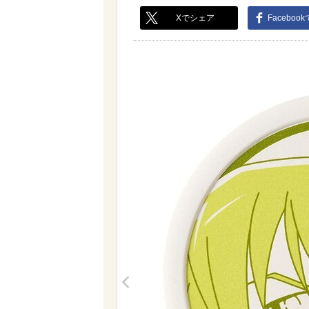
Xでシェア
Faceboo
<