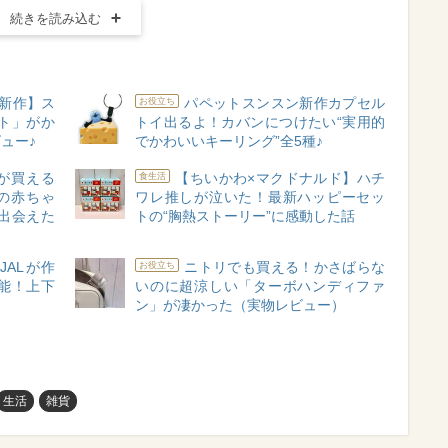
続きを読み込む
S新作】ス
パペットスンスン新作カプセル
お役立ち
ト」がか
トイ出るよ！カバンにつけたい“実用的
ュー♪
でかわいいキーリング”全5種♪
が買える
【ちいかわ×マクドナルド】ハチ
食生活
の赤ちゃ
ワレ推しが泣いた！最新ハッピーセッ
出会えた
トの“胸熱ストーリー”に感動した話
JALが作
ニトリでも買える！かさばらな
お役立ち
能！上下
いのに超涼しい「ターボハンディファ
ン」が凄かった（実物レビュー）
生活
雑貨