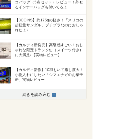
コバッグ（5点セット）レビュー！外せ
るインナーバッグも付いてるよ
【3COINS】約175gの軽さ！「スリコの
超軽量サンダル」プチプラなのにおしゃ
れだよ♪
【カルディ新発売】高級感すごい！おし
ゃれな限定トランク缶（スイーツ付き）
に大満足♪【実物レビュー】
【カルディ新作】10羽もいて癒し度大！
小物入れにしたい「シマエナガのお菓子
缶」実物レビュー
続きを読み込む
>