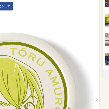
kでシェア
3
4
5