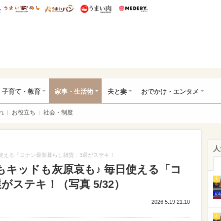
総研 ディズニー特集
mimot.
うまいめし
うまいパン
うまい肉
Medery.
ママ*
子育て・教育
家事・生活術
夫と妻
おでかけ・エンタメ
れ
お役立ち
社会・制度
人
使える「コナン最新暮らし雑貨」3選がステキ！
もキッドも灰原哀も♪ 毎日使える「コ
1
ステキ！（写真 5/32）
2026.5.19 21:10
2