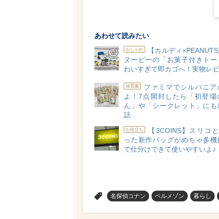
あわせて読みたい
【カルディ×PEANUT
おしゃれ
ヌーピーの「お菓子付きトー
わいすぎて即カゴへ！実物レビ
ファミマでシルバニア
保育園
よ！7点開封したら「初登場
ん」や「シークレット」にも
話
【3COINS】スリコと
お役立ち
った新作バッグがめちゃ多機
で仕分けできて使いやすいよ♪
>
名探偵コナン
ベルメゾン
暮らし