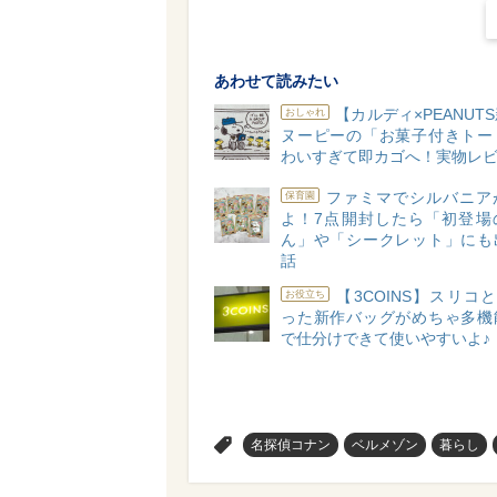
あわせて読みたい
【カルディ×PEANUT
おしゃれ
ヌーピーの「お菓子付きトー
わいすぎて即カゴへ！実物レビ
ファミマでシルバニア
保育園
よ！7点開封したら「初登場
ん」や「シークレット」にも
話
【3COINS】スリコと
お役立ち
った新作バッグがめちゃ多機
で仕分けできて使いやすいよ♪
>
名探偵コナン
ベルメゾン
暮らし