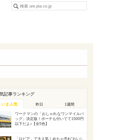
気記事ランキング
いま人気
昨日
1週間
ワークマンの「おしゃれなワンマイルバ
ッグ」決定版！ポーチも付いてて1500円
以下だよ♪【全5色】
「ロピア」で大人気！めちゃ売れ“おいし