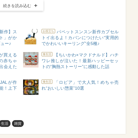
続きを読み込む
S新作】ス
パペットスンスン新作カプセル
お役立ち
ト」がか
トイ出るよ！カバンにつけたい“実用的
ュー♪
でかわいいキーリング”全5種♪
が買える
【ちいかわ×マクドナルド】ハチ
食生活
の赤ちゃ
ワレ推しが泣いた！最新ハッピーセッ
出会えた
トの“胸熱ストーリー”に感動した話
JALが作
「ロピア」で大人気！めちゃ売
食生活
能！上下
れ“おいしい惣菜”10選
生活
雑貨