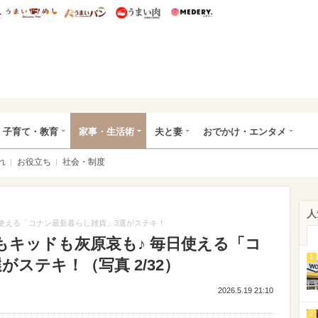
総研 ディズニー特集
mimot.
うまいめし
うまいパン
うまい肉
Medery.
ママ*
子育て・教育
家事・生活術
夫と妻
おでかけ・エンタメ
れ
お役立ち
社会・制度
人
使える「コナン最新暮らし雑貨」3選がステキ！
もキッドも灰原哀も♪ 毎日使える「コ
1
ステキ！（写真 2/32）
2026.5.19 21:10
2