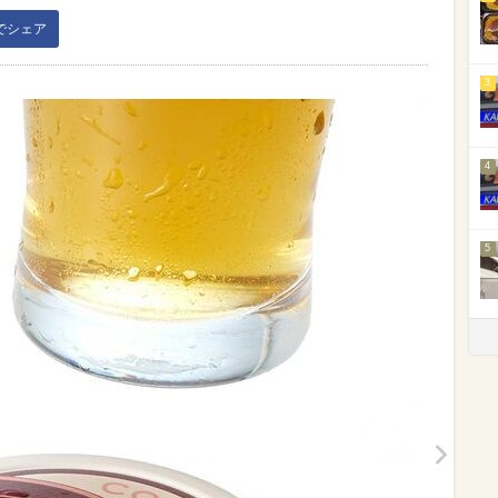
kでシェア
3
4
5