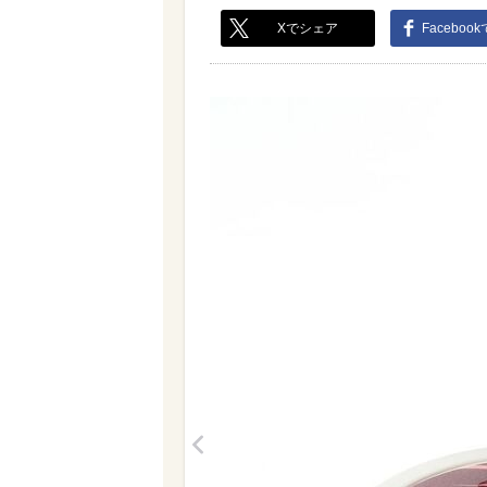
Xでシェア
Faceboo
<