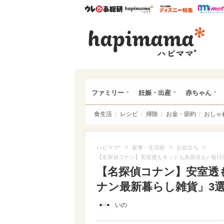
ウレぴあ総研
ハピママ*
ウレぴあ
ハピ
ファミリー
妊娠・出産
赤ちゃん
食生活
レシピ
掃除
お金・節約
おしゃ
>
>
>
ハピママ*
家事・生活術
お役立ち
【名探偵コナン】安室透もキッドも灰原哀も♪ 毎日
【名探偵コナン】安室透
ナン最新暮らし雑貨」3選が
いの