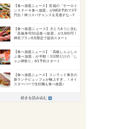
【食べ放題ニュース】至福の「サーロイ
ンステーキ食べ放題」がWEB予約で3千
円台！神コスパチャンスを見逃すな～!!
【食べ放題ニュース】大とろ&うに含む
「高級寿司50品食べ放題」が3,900円！
神安プラン8月限定で提供スタート
【食べ放題ニュース】「高級しゃぶしゃ
ぶ食べ放題」が半額！3日間だけの「し
ゃぶ禅祭り」8/1予約スタート
【食べ放題ニュース】コンラッド東京の
新ランチビュッフェが極上すぎ…！オイ
スターバーで生牡蠣も食べ放題♪
続きを読み込む