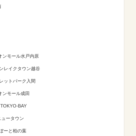
南
イオンモール水戸内原
オンレイクタウン越谷
トレットパーク入間
オンモール成田
OKYO-BAY
ニュータウン
らぽーと柏の葉