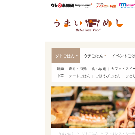
ウレぴあ総研
ハピママ*
ウレぴあ
うま
ソトごはん
ウチごはん
イベントご
焼肉
寿司・海鮮
食べ放題
カフェ・スイ
中華
デートごはん
ごほうびごはん
ひと
>
>
うまいめし
ソトごはん
ファミレス・大手チ