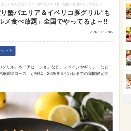
グリル”も好きなだけ！「地中海グルメ食べ放題」全国でやってるよ～!!
2
渡り蟹パエリア＆イベリコ豚グリル”も
ルメ食べ放題」全国でやってるよ～!!
3
2026.5.17 22:05
kでシェア
4
のグリル』や『アヒージョ』など、スペインやギリシャなど
海満喫コース」が登場！2026年6月17日までの期間限定開
5