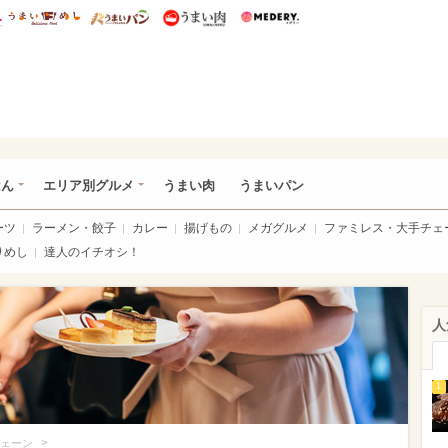
総研 ディズニー特集
mimot.
うまいめし
うまいパン
うまい肉
Medery.
いめし
はん
エリア別グルメ
うまい肉
うまいパン
ーツ
ラーメン・餃子
カレー
揚げもの
メガグルメ
ファミレス・大手チェ
りめし
達人のイチオシ！
人
1
>
ェーン