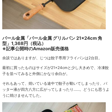
パール金属「パール金属 グリルパン 21×24cm 角
型」1,368円（税込）
※記事公開時のAmazon販売価格
余談ではありますが、じつは餃子専用フライパンは2台目。
最初に買ったものはサイズが21×24cmと少し大きめで、冷凍餃
子を並べてみると外側にかなり余白が。
それもあって、焼いている途中で餃子が動いてしまったり、バ
ッター液が四方八方に広がってしまったり……。どうにも思うよ
うに焼けませんでした。