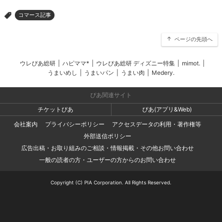
コマース記事
>
ページの先頭へ
ウレぴあ総研
|
ハピママ*
|
ウレぴあ総研 ディズニー特集
|
mimot.
|
うまいめし
|
うまいパン
|
うまい肉
|
Medery.
ぴあ関連サイト
チケットぴあ
ぴあ(アプリ&Web)
会社案内
プライバシーポリシー
アクセスデータの利用・著作権等
外部送信ポリシー
広告出稿・お取り組みのご相談・情報掲載・その他お問い合わせ
一般の読者の方・ユーザーの方からのお問い合わせ
Copyright (C) PIA Corporation. All Rights Reserved.