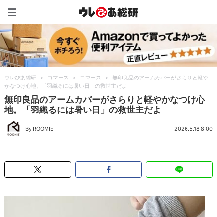
ウレぴあ総研（うれぴあ）
ウレぴあ総研
>
コマース
>
コマース
>
無印良品のアームカバーがさらりと軽や
かなつけ心地。「羽織るには暑い日」の救世主だよ
無印良品のアームカバーがさらりと軽やかなつけ心
地。「羽織るには暑い日」の救世主だよ
By ROOMIE
2026.5.18 8:00