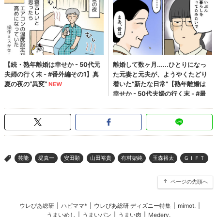
芸能
堤真一
安田顕
山田裕貴
有村架純
玉森裕太
ＧＩＦＴ
>
ページの先頭へ
ウレぴあ総研
|
ハピママ*
|
ウレぴあ総研 ディズニー特集
|
mimot.
|
うまいめし
|
うまいパン
|
うまい肉
|
Medery.