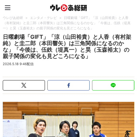
ウレぴあ総研（うれぴあ）
ウレぴあ総研
>
エンタメ・テレビ
>
日曜劇場「GIFT」「涼（山田裕貴）と人香
（有村架純）と圭二郎（本田響矢）は三角関係になるのかな」「今後は、伍鉄（堤真
一）と昊（玉森裕太）の親子関係の変化も見どころになる」
日曜劇場「GIFT」「涼（山田裕貴）と人香（有村架
純）と圭二郎（本田響矢）は三角関係になるのか
な」「今後は、伍鉄（堤真一）と昊（玉森裕太）の
親子関係の変化も見どころになる」
2026.5.18 9:46配信