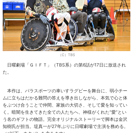
（C）TBS
日曜劇場「ＧＩＦＴ」（TBS系）の第6話が17日に放送され
た。
本作は、パラスポーツの車いすラグビーを舞台に、弱小チー
ムに立ちはだかる難問の答えを導き出しながら、本気で心と体
をぶつけ合うことで仲間、家族の大切さ、そして愛を知ってい
く。暗闇を生きてきた全ての人たちへ、神様がくれた“愛”とい
う名のギフトの物語。完全オリジナルストーリーで脚本は金沢
知樹氏が担当。堤真一が27年ぶりに日曜劇場で主演を務める。