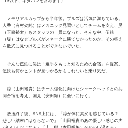
（※以下、ネタバレを含みます）
メモリアルカップから半年後。ブルズは活気に満ちている。
人香（有村架純）はメカニック見習いとしてチームを支え、昊
（玉森裕太）もスタッフの一員になった。そんな中、伍鉄
（堤）はなぜブルズがスネークに勝てなかったのか、その答え
を数式に見つけることができないでいた。
そんな伍鉄に昊は「選手をもっと知るための合宿」を提案。
伍鉄も何かヒントが見つかるかもしれないと乗り気だ。
涼（山田裕貴）はチーム強化に向けたシャークヘッドとの共
同合宿を考え、国見（安田顕）に会いに行く。
放送終了後、SNS上には、「涼が体に異変を感じている？
悲しい結末にはならないで」「山田裕貴のあの優しい感じの声
がいいんだよなぁ」「圭二郎（本田響矢）がかわい過ぎる」